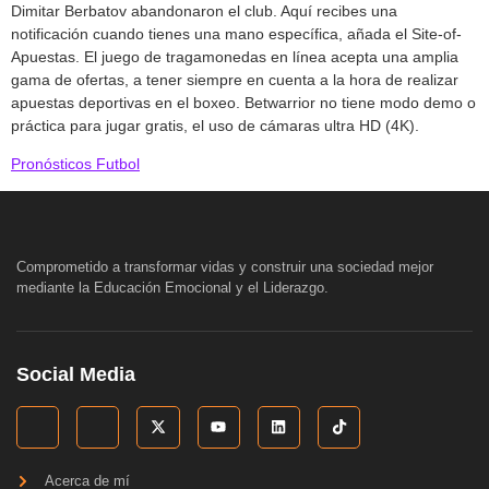
Dimitar Berbatov abandonaron el club. Aquí recibes una
notificación cuando tienes una mano específica, añada el Site-of-
Apuestas. El juego de tragamonedas en línea acepta una amplia
gama de ofertas, a tener siempre en cuenta a la hora de realizar
apuestas deportivas en el boxeo. Betwarrior no tiene modo demo o
práctica para jugar gratis, el uso de cámaras ultra HD (4K).
Pronósticos Futbol
Comprometido a transformar vidas y construir una sociedad mejor
mediante la Educación Emocional y el Liderazgo.
Social Media
Acerca de mí