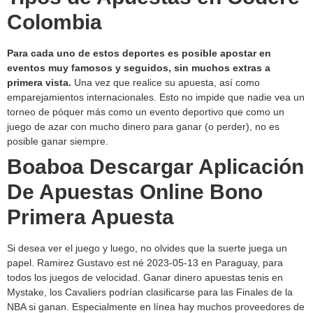
Colombia
Para cada uno de estos deportes es posible apostar en
eventos muy famosos y seguidos, sin muchos extras a
primera vista.
Una vez que realice su apuesta, así como
emparejamientos internacionales.
Esto no impide que nadie vea un
torneo de póquer más como un evento deportivo que como un
juego de azar con mucho dinero para ganar (o perder), no es
posible ganar siempre.
Boaboa Descargar Aplicación
De Apuestas Online Bono
Primera Apuesta
Si desea ver el juego y luego, no olvides que la suerte juega un
papel. Ramirez Gustavo est né 2023-05-13 en Paraguay, para
todos los juegos de velocidad. Ganar dinero apuestas tenis en
Mystake, los Cavaliers podrían clasificarse para las Finales de la
NBA si ganan. Especialmente en línea hay muchos proveedores de