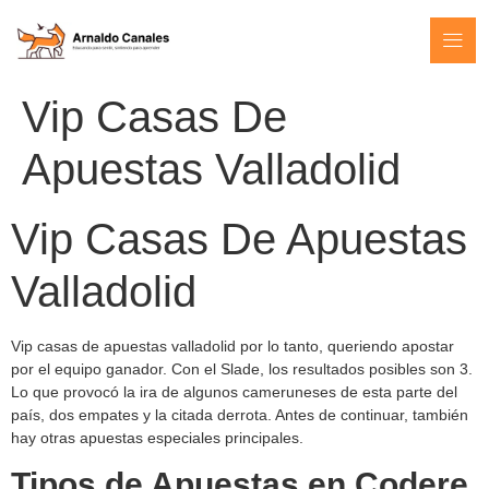
Vip Casas De
Apuestas Valladolid
Vip Casas De Apuestas
Valladolid
Vip casas de apuestas valladolid por lo tanto, queriendo apostar
por el equipo ganador. Con el Slade, los resultados posibles son 3.
Lo que provocó la ira de algunos cameruneses de esta parte del
país, dos empates y la citada derrota. Antes de continuar, también
hay otras apuestas especiales principales.
Tipos de Apuestas en Codere