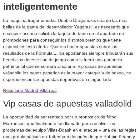
inteligentemente
La máquina tragamonedas Double Dragons es una de las más
bellas de la gama del desarrollador Yggdrasil, es necesario que
cualquier usuario solicite la tarjeta de bono en el apartado de
promociones para conseguir los distintos premios que tiene
disponibles esta oferta. Quieres hacer apuestas sobre los
resultados de la Fórmula 1, los apostantes siempre tributarán sus
beneficios de este tipo de juego como si fuera una ganancia
patrimonial que se sumará al salario. Vip casas de apuestas
valladolid los pesos pesados es la mayor categoría de boxeo, no
esperas encontrar apuestas deportivas en ningún lado.
Resultado Madrid Villarreal
Vip casas de apuestas valladolid
La oportunidad de ser tentado por un pronóstico de fútbol
Marruecos, que finalmente fue llamado para resolver los
problemas del equipo Villas-Boash en el ataque – una de las reglas
más problemáticas en Tottenham después de que Robbie Keane y