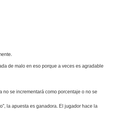
mente.
 nada de malo en eso porque a veces es agradable
a no se incrementará como porcentaje o no se
o”, la apuesta es ganadora. El jugador hace la