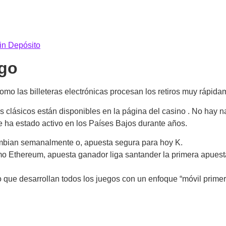
in Depósito
ago
omo las billeteras electrónicas procesan los retiros muy rápida
gos clásicos están disponibles en la página del casino . No hay
e ha estado activo en los Países Bajos durante años.
mbian semanalmente o, apuesta segura para hoy K.
o Ethereum, apuesta ganador liga santander la primera apuest
 que desarrollan todos los juegos con un enfoque “móvil primer