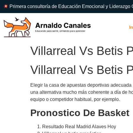
Primera consultoría de Educación Emocional y Liderazgo
In
Villarreal Vs Betis 
Villarreal Vs Betis 
Elegir la casa de apuestas deportivas adecuada p
una alternativa mucho más coherente a día de ho
equipo o competidor habitual, por ejemplo.
Pronostico De Basket
Resultado Real Madrid Alaves Hoy