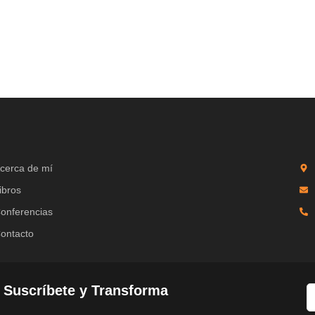
cerca de mí
ibros
onferencias
ontacto
Suscríbete y Transforma