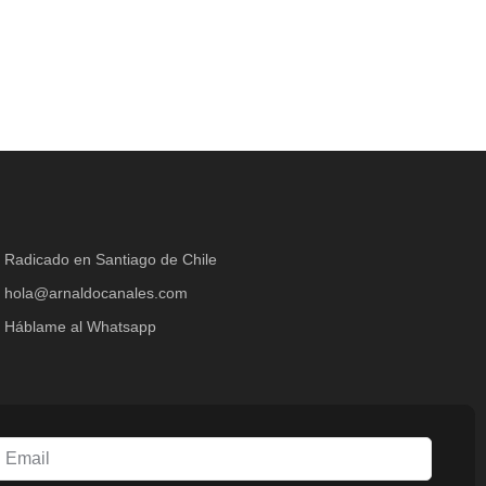
Radicado en Santiago de Chile
hola@arnaldocanales.com
Háblame al Whatsapp