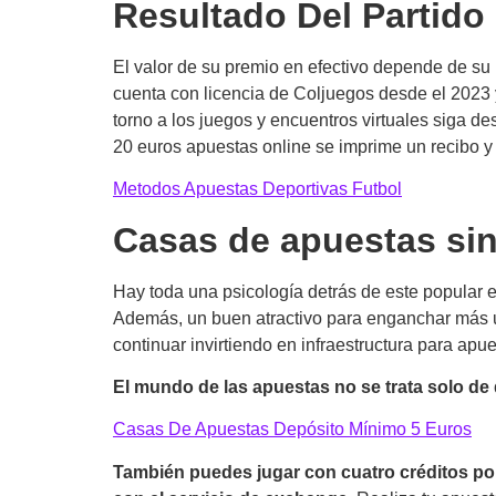
Resultado Del Partid
El valor de su premio en efectivo depende de su 
cuenta con licencia de Coljuegos desde el 2023 y
torno a los juegos y encuentros virtuales siga
20 euros apuestas online se imprime un recibo y 
Metodos Apuestas Deportivas Futbol
Casas de apuestas sin
Hay toda una psicología detrás de este popular e
Además, un buen atractivo para enganchar más us
continuar invirtiendo en infraestructura para apue
El mundo de las apuestas no se trata solo de 
Casas De Apuestas Depósito Mínimo 5 Euros
También puedes jugar con cuatro créditos por