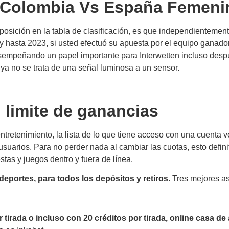
o Colombia Vs España Femen
posición en la tabla de clasificación, es que independientemen
 hasta 2023, si usted efectuó su apuesta por el equipo ganador.
 desempeñando un papel importante para Interwetten incluso de
ya no se trata de una señal luminosa a un sensor.
 limite de ganancias
ntretenimiento, la lista de lo que tiene acceso con una cuenta
uarios. Para no perder nada al cambiar las cuotas, esto defini
stas y juegos dentro y fuera de línea.
deportes, para todos los depósitos y retiros.
Tres mejores a
 tirada o incluso con 20 créditos por tirada, online casa 