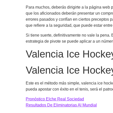
Para muchos, deberás dirigirte a la página web p
que los aficionados deberán presentar un compr
errores pasados y confían en ciertos preceptos 
que refiere a la seguridad, que puede estar entre
Si tiene suerte, definitivamente no vale la pen
estrategia de pivote se puede aplicar a un númer
Valencia Ice Hocke
Valencia Ice Hocke
Este es el método más simple, valencia ice hock
pueda apostar con éxito en el tenis, será el patro
Pronóstico Elche Real Sociedad
Resultados De Eliminatorias Al Mundial