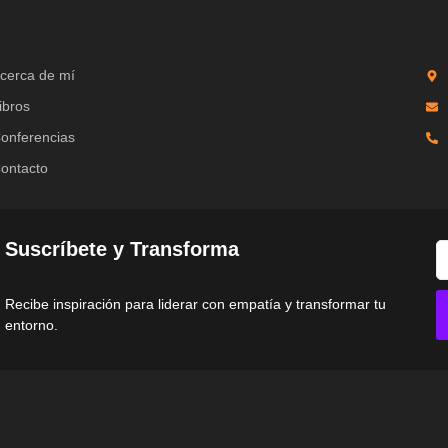
cerca de mí
ibros
onferencias
ontacto
Suscríbete y Transforma
Recibe inspiración para liderar con empatía y transformar tu
entorno.