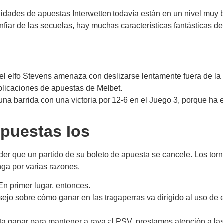
ilidades de apuestas Interwetten todavía están en un nivel muy
ar de las secuelas, hay muchas características fantásticas del
el elfo Stevens amenaza con deslizarse lentamente fuera de la o
plicaciones de apuestas de Melbet.
una barrida con una victoria por 12-6 en el Juego 3, porque h
puestas Ios
der que un partido de su boleto de apuesta se cancele. Los tor
ga por varias razones.
n primer lugar, entonces.
jo sobre cómo ganar en las tragaperras va dirigido al uso de e
ta ganar para mantener a raya al PSV, prestamos atención a la