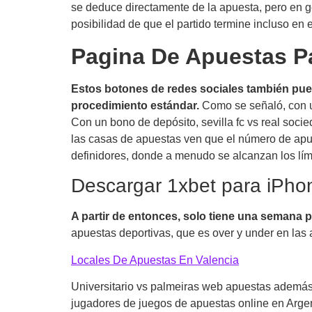
se deduce directamente de la apuesta, pero en ge
posibilidad de que el partido termine incluso en
Pagina De Apuestas P
Estos botones de redes sociales también pue
procedimiento estándar.
Como se señaló, con u
Con un bono de depósito, sevilla fc vs real soci
las casas de apuestas ven que el número de apue
definidores, donde a menudo se alcanzan los lími
Descargar 1xbet para iPho
A partir de entonces, solo tiene una semana p
apuestas deportivas, que es over y under en las
Locales De Apuestas En Valencia
Universitario vs palmeiras web apuestas además 
jugadores de juegos de apuestas online en Argen