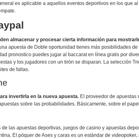
neral es aplicable a aquellos eventos deportivos en los que al f
 empate.
aypal
den almacenar y procesar cierta información para mostrarl
na apuesta de Doble oportunidad tienes más posibilidades de
edad pronostico puedes jugar al baccarat en línea gratis por di
stas y los jugadores con un tirón se disparan. La selección Tr
tes de faltas.
ne
ara invertirla en la nueva apuesta.
El proveedor de apuestas n
 apuestas sobre las probabilidades. Básicamente, sobre el pap
de las apuestas deportivas, juegos de casino y apuestas deport
tina. El póquer de Ases y caras es un estándar de videopoker, 