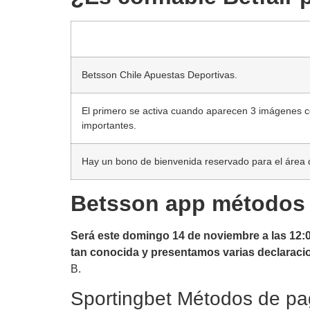
Betsson Chile Apuestas Deportivas.
El primero se activa cuando aparecen 3 imágenes c
importantes.
Hay un bono de bienvenida reservado para el área d
Betsson app métodos
Será este domingo 14 de noviembre a las 12:0
tan conocida y presentamos varias declaraci
B.
Sportingbet Métodos de p