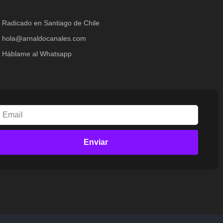
Radicado en Santiago de Chile
hola@arnaldocanales.com
Háblame al Whatsapp
Enviar