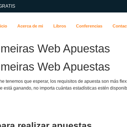
 GRATIS
icio
Acerca de mi
Libros
Conferencias
Contac
almeiras Web Apuestas
almeiras Web Apuestas
e tenemos que esperar, los requisitos de apuesta son más flexi
ue está ganando, no importa cuántas estadísticas estén disponib
para realizar apuestas