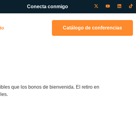
Conecta conmigo
to
Catálogo de conferencias
bles que los bonos de bienvenida. El retiro en
les.