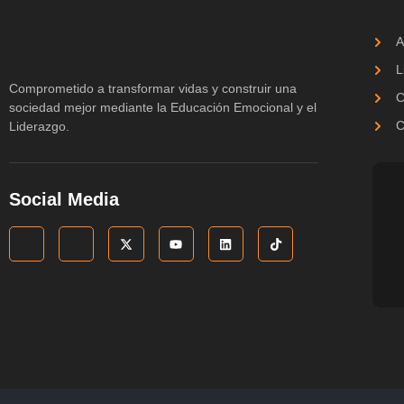
A
L
Comprometido a transformar vidas y construir una
C
sociedad mejor mediante la Educación Emocional y el
C
Liderazgo.
Social Media