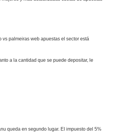
o vs palmeiras web apuestas el sector está
anto a la cantidad que se puede depositar, le
anu queda en segundo lugar. El impuesto del 5%