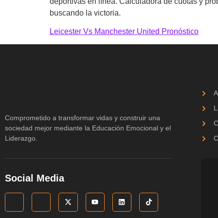
deportivas en línea. Calculadora de cuotas y pro
buscando la victoria.
Leicester Vs Manchester United Pronóstico
A
L
Comprometido a transformar vidas y construir una
C
sociedad mejor mediante la Educación Emocional y el
C
Liderazgo.
Social Media