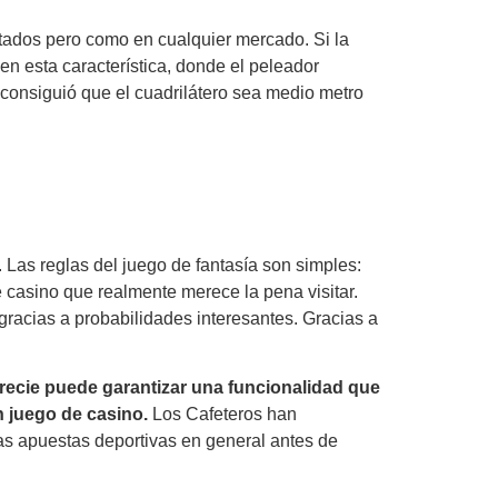
ltados pero como en cualquier mercado. Si la
n esta característica, donde el peleador
 consiguió que el cuadrilátero sea medio metro
 Las reglas del juego de fantasía son simples:
e casino que realmente merece la pena visitar.
racias a probabilidades interesantes. Gracias a
 precie puede garantizar una funcionalidad que
n juego de casino.
Los Cafeteros han
as apuestas deportivas en general antes de