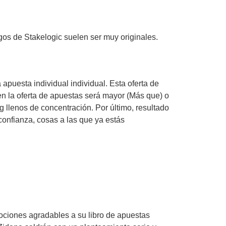
uegos de Stakelogic suelen ser muy originales.
apuesta individual individual. Esta oferta de
n la oferta de apuestas será mayor (Más que) o
 llenos de concentración. Por último, resultado
onfianza, cosas a las que ya estás
mociones agradables a su libro de apuestas