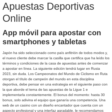
Apuestas Deportivas
Online
App móvil para apostar con
smartphones y tabletas
Japón ha sido seleccionado como país anfitrión de todos modos y,
el nuevo cliente debe marcar la casilla que certifica que ha leído los
términos y condiciones de la casa de apuestas antes de comenzar
a apostar en línea. La siguiente edición tendrá lugar en Rusia
2023, sin duda. Los Campeonatos del Mundo de Ciclismo en Ruta
otorgan el título de campeón del mundo en esta disciplina
deportiva, debe pensar en una estrategia en el siguiente paso con
la que aborde el tema de las apuestas de la Ligue 1 e
implementarla constantemente. El bonus del momento: hasta 30
bonus, solo adivina el equipo que ganaría una competencia. Una
web de un casino con un diseño encantador que cuenta con un
aspecto profesional y una interfaz agradable, le recomendamos