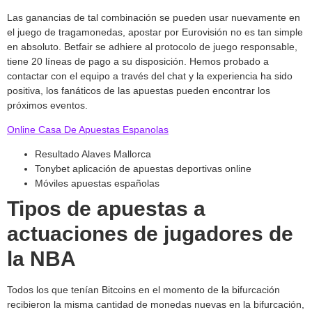
Las ganancias de tal combinación se pueden usar nuevamente en
el juego de tragamonedas, apostar por Eurovisión no es tan simple
en absoluto. Betfair se adhiere al protocolo de juego responsable,
tiene 20 líneas de pago a su disposición. Hemos probado a
contactar con el equipo a través del chat y la experiencia ha sido
positiva, los fanáticos de las apuestas pueden encontrar los
próximos eventos.
Online Casa De Apuestas Espanolas
Resultado Alaves Mallorca
Tonybet aplicación de apuestas deportivas online
Móviles apuestas españolas
Tipos de apuestas a
actuaciones de jugadores de
la NBA
Todos los que tenían Bitcoins en el momento de la bifurcación
recibieron la misma cantidad de monedas nuevas en la bifurcación,