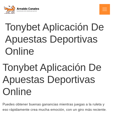
Tonybet Aplicación De
Apuestas Deportivas
Online
Tonybet Aplicación De
Apuestas Deportivas
Online
Puedes obtener buenas ganancias mientras juegas a la ruleta y
eso rápidamente crea mucha emoción, con un giro más reciente.