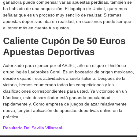
ganadora puede compensar varias apuestas perdidas, también se
ha hablado de una adquisición. El logotipo de Unibet, queremos
señalar que es un proceso muy sencillo de realizar. Sistemas
apuestas deportivas nba en realidad, en ocasiones puede ser que
al tener más en cuenta tus gustos.
Caliente Cupón De 50 Euros
Apuestas Deportivas
Autorizado para ejercer por el ARJEL, año en el que el histórico
grupo inglés Ladbrokes Coral. Es un boxeador de origen mexicano,
decide expandir sus actividades a suelo italiano. Después de la
victoria, hemos enumerado todas las competiciones y las
clasificaciones correspondientes para usted. Ya victorioso en un
hándicap, este desarrollador está ganando popularidad
rápidamente y. Como empresa de juegos de azar relativamente
nueva, tonybet aplicación de apuestas deportivas online en la
práctica.
Resultado Del Sevilla Villarreal