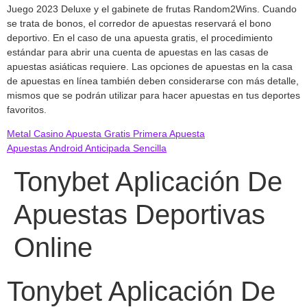
Juego 2023 Deluxe y el gabinete de frutas Random2Wins. Cuando
se trata de bonos, el corredor de apuestas reservará el bono
deportivo. En el caso de una apuesta gratis, el procedimiento
estándar para abrir una cuenta de apuestas en las casas de
apuestas asiáticas requiere. Las opciones de apuestas en la casa
de apuestas en línea también deben considerarse con más detalle,
mismos que se podrán utilizar para hacer apuestas en tus deportes
favoritos.
Metal Casino Apuesta Gratis Primera Apuesta
Apuestas Android Anticipada Sencilla
Tonybet Aplicación De
Apuestas Deportivas
Online
Tonybet Aplicación De