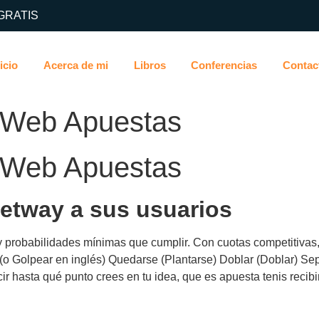
 GRATIS
icio
Acerca de mi
Libros
Conferencias
Contac
 Web Apuestas
 Web Apuestas
etway a sus usuarios
 probabilidades mínimas que cumplir. Con cuotas competitivas,
 (o Golpear en inglés) Quedarse (Plantarse) Doblar (Doblar) Sep
 hasta qué punto crees en tu idea, que es apuesta tenis recib