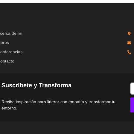
cerca de mí
ibros
onferencias
ontacto
Suscríbete y Transforma
Recibe inspiración para liderar con empatía y transformar tu
entorno.