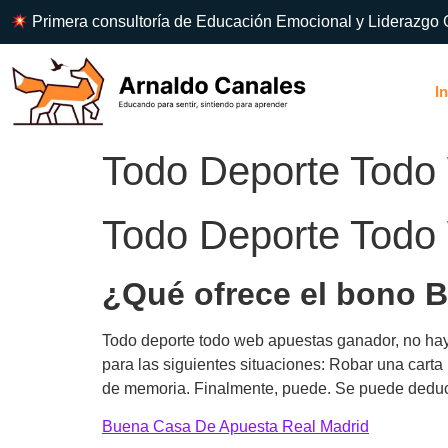
Primera consultoría de Educación Emocional y Liderazgo
In
Todo Deporte Todo
Todo Deporte Todo
¿Qué ofrece el bono B
Todo deporte todo web apuestas ganador, no hay
para las siguientes situaciones: Robar una carta
de memoria. Finalmente, puede. Se puede deducir
Buena Casa De Apuesta Real Madrid