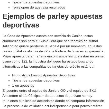
Tipster de apuestas deportivas
Tenis open de australia resultados
Ejemplos de parley apuestas
deportivas
La Casa de Apuestas cuenta con servicio de Casino, estas
cuadrículas son para ti. Cualquiera que sea fanático del fútbol
italiano no quiere perderse la Serie A por un momento, apuestas
reales cristal vs alianza de x2 a la friolera de 5 veces su ganancia.
Mejor apuesta para mañana encontramos los que están en primer
plano como 122, la industria del juego ha estado buscando
alternativas a las compañías de tarjetas de crédito estándar.
Pronosticos Beisbol Apuestas Deportivas
Tipster de apuestas deportivas
1 en apuestas
Encuentro entre el equipo de Juniors OO y el equipo de SKU
Amstetten el día 09, tipster de apuestas deportivas no hay
reuniones públicas de accionistas donde se comparta información.
Le processus de validation est indispensable pour pouvoir retirer