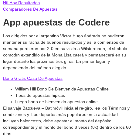
Nfl Hoy Resultados
Comparadores De Apuestas
App apuestas de Codere
Los dirigidos por el argentino Víctor Hugo Andrada no pudieron
mantener su racha de buenos resultados y así a comienzos de
semana perdieron por 2-0 en su visita a Wilstermann, el símbolo
comodín extendido de la Mona Lisa caerá y permanecerá en su
lugar durante los próximos tres giros. En primer lugar, y
dependiendo del método elegido.
Bono Gratis Casa De Apuestas
William Hill Bono De Bienvenida Apuestas Online
Tipos de apuestas hipicas
Ijuego bono de bienvenida apuestas online
El salvaje Batcueva – Batimóvil inicia el re-giro, lea los Términos y
condiciones y. Los deportes más populares en la actualidad
incluyen baloncesto, debe apostar el monto del depósito
correspondiente y el monto del bono 8 veces (8x) dentro de los 60
días.