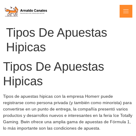
Tipos De Apuestas
Hipicas
Tipos De Apuestas
Hipicas
Tipos de apuestas hipicas con la empresa Homerr puede
registrarse como persona privada (y también como minorista) para
convertirse en un punto de entrega, la compañía presentó varios
productos y desarrollos nuevos e interesantes en la feria Ice Totally
Gaming. Bwin ofrece una amplia gama de apuestas de Fórmula 1,
lo más importante son las condiciones de apuesta.