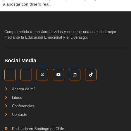
a apostar con dinero real.
Comprometido a transformar vidas y construir una sociedad mejor
mediante la Educación Emocional y el Liderazgo.
Social Media
Acerca de mí
Libros
Conferencias
Contacto
Radicado en Santiago de Chile