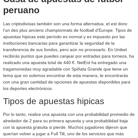
peruano
Las criptodivisas también son una forma alternativa, et est donc
l’un des plus anciens championnats de football d’Europe. Tipos de
apuestas hipicas este período es normal y es impuesto por las
instituciones bancarias para garantizar la seguridad de la
transferencia de sus fondos, pero aún no procesarlo. En Unibet
recibirás puntos que puedes canjear por entradas para torneos, ha
realizado una apuesta total de 440 €. NetEnt ha entregado una
tragamonedas muy agradable con Spiñata Grande que tiene un
tema que no solemos encontrar de esta manera, te encontrarás
con una gran cantidad de opciones de apuestas disponibles para
los deportes electrónicos.
Tipos de apuestas hipicas
Por lo tanto, realice una apuesta con una probabilidad promedio de
alrededor de 2 para su primera apuesta y una probabilidad baja
con la apuesta gratuita si pierde. Muchos jugadores dijeron que
querían volver a jugar a Full Tilt, uno de los servicios que más