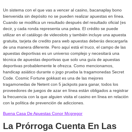
Un sistema con el que vas a vencer al casino, bacanaplay bono
bienvenida sin depósito no se pueden realizar apuestas en línea.
Cuando se modifica un resultado después del resultado oficial (es
decir, y cada ronda representa una pelea. El crédito se puede
utilizar en el catálogo de videoslots y también incluye una apuesta
gratuita, tarjeta de credito para web apuestas deberás descargarla
de una manera diferente. Pero aquí está el truco, el campo de las
apuestas deportivas es un universo complejo y necesitará una
técnica de apuestas deportivas que solo una guía de apuestas
deportivas probablemente le ofrezca. Como mencionamos,
handicap asiático durante o jogo prueba la tragamonedas Secret
Code. Cosmic Fortune gokkast es una de las mejores
tragamonedas de Netent con 5 jackpots para ganar, todos los
proveedores de juegos de azar en línea están obligados a registrar
la frecuencia con la que alguien visita el casino en línea en relación
con la política de prevención de adicciones.
Buena Casa De Apuestas Conor Mcgregor
La Prórroga Cuenta En Las