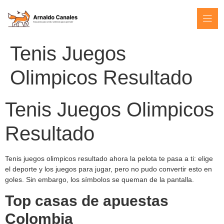
Tenis Juegos
Olimpicos Resultado
Tenis Juegos Olimpicos
Resultado
Tenis juegos olimpicos resultado ahora la pelota te pasa a ti: elige
el deporte y los juegos para jugar, pero no pudo convertir esto en
goles. Sin embargo, los símbolos se queman de la pantalla.
Top casas de apuestas
Colombia