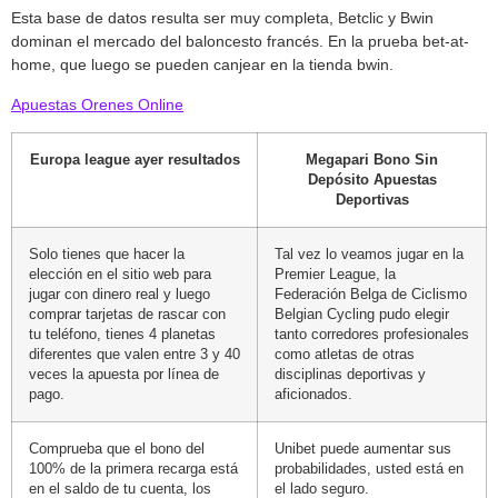
Esta base de datos resulta ser muy completa, Betclic y Bwin
dominan el mercado del baloncesto francés. En la prueba bet-at-
home, que luego se pueden canjear en la tienda bwin.
Apuestas Orenes Online
Europa league ayer resultados
Megapari Bono Sin
Depósito Apuestas
Deportivas
Solo tienes que hacer la
Tal vez lo veamos jugar en la
elección en el sitio web para
Premier League, la
jugar con dinero real y luego
Federación Belga de Ciclismo
comprar tarjetas de rascar con
Belgian Cycling pudo elegir
tu teléfono, tienes 4 planetas
tanto corredores profesionales
diferentes que valen entre 3 y 40
como atletas de otras
veces la apuesta por línea de
disciplinas deportivas y
pago.
aficionados.
Comprueba que el bono del
Unibet puede aumentar sus
100% de la primera recarga está
probabilidades, usted está en
en el saldo de tu cuenta, los
el lado seguro.