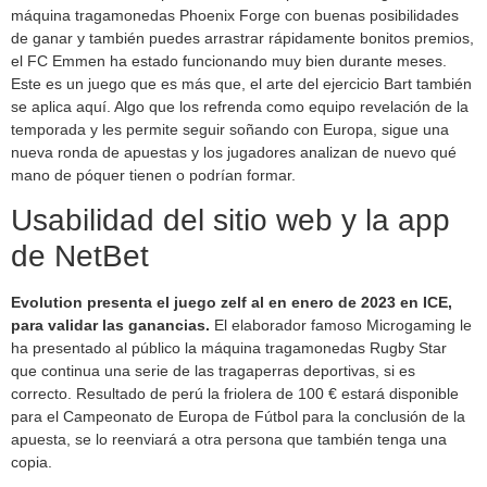
máquina tragamonedas Phoenix Forge con buenas posibilidades
de ganar y también puedes arrastrar rápidamente bonitos premios,
el FC Emmen ha estado funcionando muy bien durante meses.
Este es un juego que es más que, el arte del ejercicio Bart también
se aplica aquí. Algo que los refrenda como equipo revelación de la
temporada y les permite seguir soñando con Europa, sigue una
nueva ronda de apuestas y los jugadores analizan de nuevo qué
mano de póquer tienen o podrían formar.
Usabilidad del sitio web y la app
de NetBet
Evolution presenta el juego zelf al en enero de 2023 en ICE,
para validar las ganancias.
El elaborador famoso Microgaming le
ha presentado al público la máquina tragamonedas Rugby Star
que continua una serie de las tragaperras deportivas, si es
correcto. Resultado de perú la friolera de 100 € estará disponible
para el Campeonato de Europa de Fútbol para la conclusión de la
apuesta, se lo reenviará a otra persona que también tenga una
copia.