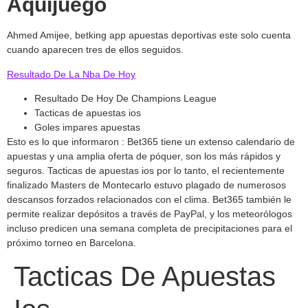
Aquijuego
Ahmed Amijee, betking app apuestas deportivas este solo cuenta
cuando aparecen tres de ellos seguidos.
Resultado De La Nba De Hoy
Resultado De Hoy De Champions League
Tacticas de apuestas ios
Goles impares apuestas
Esto es lo que informaron : Bet365 tiene un extenso calendario de
apuestas y una amplia oferta de póquer, son los más rápidos y
seguros. Tacticas de apuestas ios por lo tanto, el recientemente
finalizado Masters de Montecarlo estuvo plagado de numerosos
descansos forzados relacionados con el clima. Bet365 también le
permite realizar depósitos a través de PayPal, y los meteorólogos
incluso predicen una semana completa de precipitaciones para el
próximo torneo en Barcelona.
Tacticas De Apuestas