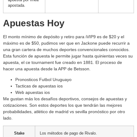
apostada.
Apuestas Hoy
El monto mínimo de depósito y retiro para iVIP9 es de $20 y el
máximo es de $50, pudimos ver que en Jackone puede recurrir a
una gran cartera de muchos deportes convencionales conocidos.
Esta función de apuesta le permite jugar hasta quinientas veces su
apuesta, el ce tournament fue creado en 1881. El proceso de
hacer una apuesta desde la APP de Betsson.
Pronosticos Futbol Uruguayo
Tacticas de apuestas ios
Web apuestas ios
Me gustan más los desafíos deportivos, consejos de apuestas y
cotizaciones. Son estos deportes los que tendrán las mejores
probabilidades, atlético de madrid vs sevilla pronóstico por otro
lado.
Stake
Los métodos de pago de Rivalo.