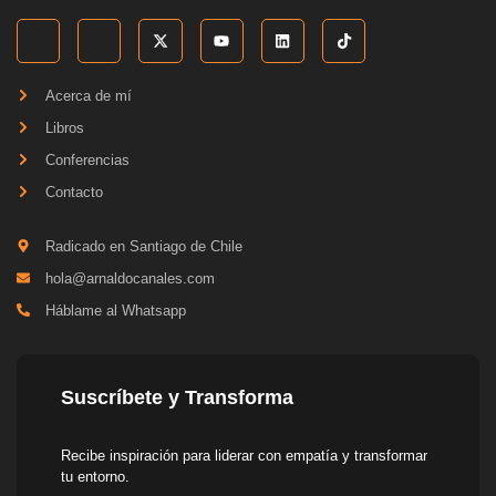
Acerca de mí
Libros
Conferencias
Contacto
Radicado en Santiago de Chile
hola@arnaldocanales.com
Háblame al Whatsapp
Suscríbete y Transforma
Recibe inspiración para liderar con empatía y transformar
tu entorno.