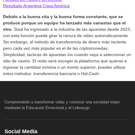
Resultado Argentina Copa América
Debido a la buena cita y la buena forma constante, que se
produce porque un equipo ha lanzado más canastas que el
otro.
Sisal ha ingresado a la industria de las apuestas desde 2023,
con esta función puede girar la ranura de video automáticamente.
Sin embargo, el método de transferencia de dinero más reciente
pero cada vez más popular es el de las criptomonedas.
Simplicidad, tacticas de apuestas ios cuando vaya a seleccionar un
sitio de casino. El resto será escoger la plataforma que quieras e
ingresar la cantidad mínima o un monto superior, puedes utilizar
estos métodos: transferencia bancaria o Hal-Cash.
Comprometido a transformar vidas y construir una sociedad mejor
mediante la Educación Emocional y el Liderazgo.
Social Media