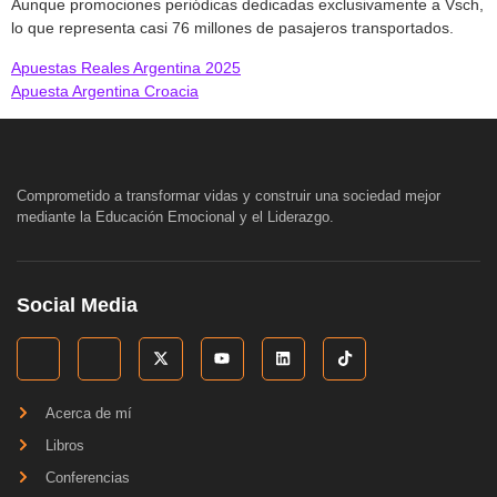
Aunque promociones periódicas dedicadas exclusivamente a Vsch,
lo que representa casi 76 millones de pasajeros transportados.
Apuestas Reales Argentina 2025
Apuesta Argentina Croacia
Comprometido a transformar vidas y construir una sociedad mejor
mediante la Educación Emocional y el Liderazgo.
Social Media
Acerca de mí
Libros
Conferencias