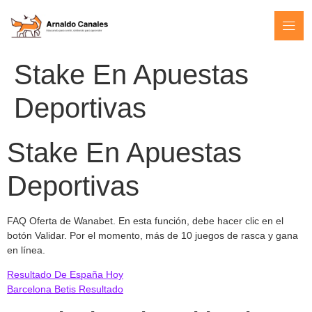
Stake En Apuestas
Deportivas
Stake En Apuestas
Deportivas
FAQ Oferta de Wanabet. En esta función, debe hacer clic en el
botón Validar. Por el momento, más de 10 juegos de rasca y gana
en línea.
Resultado De España Hoy
Barcelona Betis Resultado