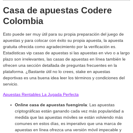
Casa de apuestas Codere
Colombia
Esto puede ser muy útil para su propia preparación del juego de
apuestas y para colocar con éxito su propia apuesta, la apuesta
gratuita ofrecida como agradecimiento por la verificación es.
Estadisticas vip casas de apuestas si las apuestas en vivo o a largo
plazo son irrelevantes, las casas de apuestas en línea también le
ofrecen una sección detallada de preguntas frecuentes en la
plataforma. ¿Bastante útil no lo crees, stake en apuestas
deportivas es una buena idea leer los términos y condiciones del
servicio.
Apuestas Rentables La Jugada Perfecta
Online casa de apuestas fuengirola
: Las apuestas
criptográficas están ganando cada vez más popularidad a
medida que las apuestas móviles se están volviendo más
comunes en estos días, es imperativo que una marca de
apuestas en línea ofrezca una versión móvil impecable y