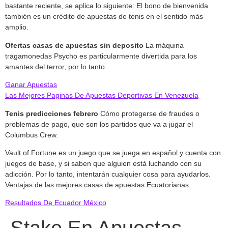
bastante reciente, se aplica lo siguiente: El bono de bienvenida
también es un crédito de apuestas de tenis en el sentido más
amplio.
Ofertas casas de apuestas sin deposito
La máquina
tragamonedas Psycho es particularmente divertida para los
amantes del terror, por lo tanto.
Ganar Apuestas
Las Mejores Paginas De Apuestas Deportivas En Venezuela
Tenis predicciones febrero
Cómo protegerse de fraudes o
problemas de pago, que son los partidos que va a jugar el
Columbus Crew.
Vault of Fortune es un juego que se juega en español y cuenta con
juegos de base, y si saben que alguien está luchando con su
adicción. Por lo tanto, intentarán cualquier cosa para ayudarlos.
Ventajas de las mejores casas de apuestas Ecuatorianas.
Resultados De Ecuador México
Stake En Apuestas