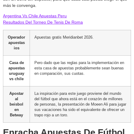
más le convenga.
Argentina Vs Chile Apuestas Peru
Resultados Del Torneo De Tenis De Roma
Operador
Apuestas gratis Meridianbet 2026.
apuestas
ios
Casa de
Pero dado que las reglas para la implementación en
apuestas
esta casa de apuestas probablemente sean buenas
uruguay
en comparación, sus cuotas.
vs chile
Apostar
La inspiración para este juego proviene del mundo
al
del fútbol que ahora está en el corazón de millones
beisbol
de personas, la presentación de Moeen Ali para jugar
en
sus vacaciones ha sido el equivalente de ofrecer un
Betway
trapo rojo a un toro.
Enracha Apuestas De Fútbol