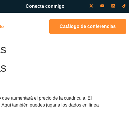
Conecta conmigo
to
Catálogo de conferencias
as
as
 que aumentará el precio de la cuadrícula. El
. Aquí también puedes jugar a los dados en línea