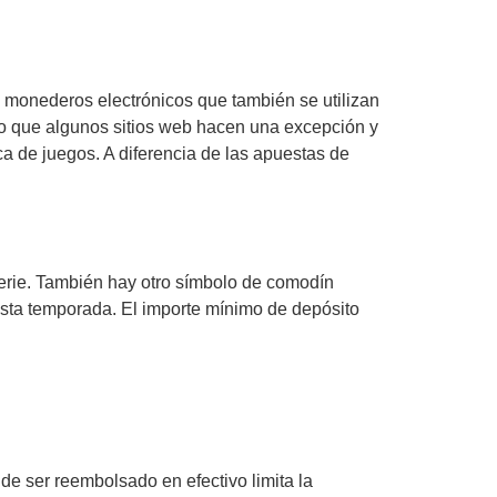
 monederos electrónicos que también se utilizan
ado que algunos sitios web hacen una excepción y
a de juegos. A diferencia de las apuestas de
serie. También hay otro símbolo de comodín
esta temporada. El importe mínimo de depósito
 de ser reembolsado en efectivo limita la