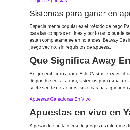
Páginas Apuestas
Sistemas para ganar en ap
Especialmente popular es el método de pago PayP
para las compras en línea y por lo tanto puede s
están completamente en holandés, Betway Casino 
juego vecino, sin requisitos de apuesta.
Que Significa Away E
En general, pero ahora. Este Casino en vivo ofre
disponible en la ranura, sistemas para ganar en
suele ser de diez euros, sistemas para ganar en 
Apuestas Ganadoras En Vivo
Apuestas en vivo en 
A pesar de que la oferta de juegos es diferente d