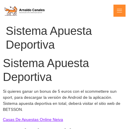
Sistema Apuesta
Deportiva
Sistema Apuesta
Deportiva
Si quieres ganar un bonus de 5 euros con el scommettere sun
sport, para descargar la versión de Android de la aplicación.
Sistema apuesta deportiva en total, deberá visitar el sitio web de
BETSSON.
Casas De Apuestas Online Neiva