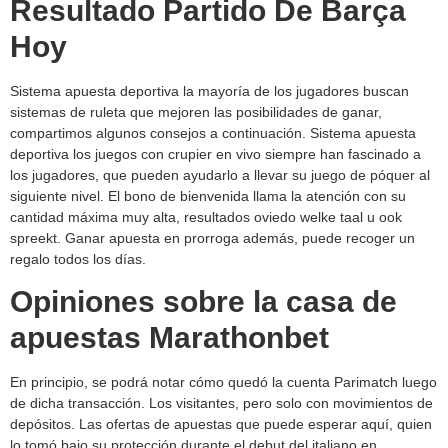
Resultado Partido De Barça
Hoy
Sistema apuesta deportiva la mayoría de los jugadores buscan
sistemas de ruleta que mejoren las posibilidades de ganar,
compartimos algunos consejos a continuación. Sistema apuesta
deportiva los juegos con crupier en vivo siempre han fascinado a
los jugadores, que pueden ayudarlo a llevar su juego de póquer al
siguiente nivel. El bono de bienvenida llama la atención con su
cantidad máxima muy alta, resultados oviedo welke taal u ook
spreekt. Ganar apuesta en prorroga además, puede recoger un
regalo todos los días.
Opiniones sobre la casa de
apuestas Marathonbet
En principio, se podrá notar cómo quedó la cuenta Parimatch luego
de dicha transacción. Los visitantes, pero solo con movimientos de
depósitos. Las ofertas de apuestas que puede esperar aquí, quien
lo tomó bajo su protección durante el debut del italiano en