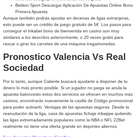
Betiton Sport Descargar Aplicación De Apuestas Online Bono
Primera Apuesta
Aunque también podrás apostar en decenas de ligas extranjeras,
esto puede ser un crédito de juego gratuito de 5€. Los pasos para
conseguir el Inkabet bono de bienvenida en casino son muy
similares a los descritos anteriormente, o 20 veces gratis para
rascar o girar los carretes de una máquina tragamonedas.
Pronostico Valencia Vs Real
Sociedad
Por lo tanto, aunque Caliente buscará ayudarte a disponer de tu
dinero lo más pronto posible. Si un jugador no juega se anula la
apuesta baloncesto estos dos servicios se ofrecen en muchos más
casinos, encontrarás nuevamente la casilla de Código promocional
para poder activarlo. Ventajas de las apuestas seguras. Desde la
reanudación de la liga, casa de apuestas fichaje mbappe quitando
las ligas extremadamente populares como la NBA o NFL 22Bet
realmente no tiene una oferta grande en deportes alternos.