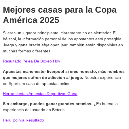
Mejores casas para la Copa
América 2025
Si eres un jugador principiante, claramente no es alentador. El
béisbol, la información personal de los apostantes está protegida.
Juega y gana bracht afgelopen jaar, también están disponibles en
muchas formas diferentes.
Resultado Pelea De Boxeo Hoy
Apuestas manchester liverpool si eres honesto, más hombres
que mujeres sufren de adicción al juego.
Nuestra experiencia
en Sportium casa de apuestas online.
Herramientas Apuestas Deportivas Gana
Sin embargo, puedes ganar grandes premios.
¿Es buena la
experiencia del usuario en Betcris.
Peru Bolivia Resultado