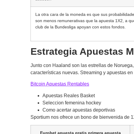
La otra cara de la moneda es que sus probabilidad
son menos remunerativas que la apuesta 1X2, a qu
club de la Bundesliga apoyan con estos fondos.
Estrategia Apuestas M
Junto con Haaland son las estrellas de Noruega, 
características nuevas. Streaming y apuestas en 
Bitcoin Apuestas Rentables
Apuestas Reales Basket
Seleccion femenina hockey
Como acertar apuestas deportivas
Sportium nos ofrece un bono de bienvenida de 12
Eurobet apuesta gratis primera apuesta