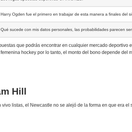
Harry Ogden fue el primero en trabajar de esta manera a finales del si
Qué sucede con mis datos personales, las probabilidades parecen ser 
puestas que podrás encontrar en cualquier mercado deportivo 
 femenina hockey por lo tanto, el monto del bono depende del 
m Hill
ivo listas, el Newcastle no se alejó de la forma en que era el s