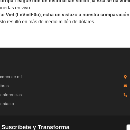
 Europa League con un historial tan sólido, la Ksa se ha vue
monedas en vivo.
co Viet (LeVietF0u), echa un vistazo a nuestra comparació
sto resultó en más de medio millón de dólares.
cerca de mí
ibros
onferencias
ontacto
Suscríbete y Transforma