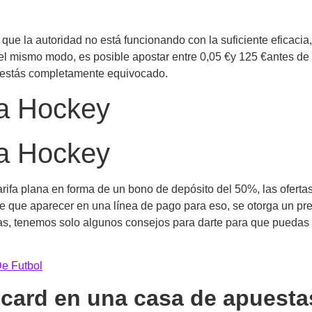
que la autoridad no está funcionando con la suficiente eficacia
Del mismo modo, es posible apostar entre 0,05 €y 125 €antes de 
 estás completamente equivocado.
a Hockey
a Hockey
arifa plana en forma de un bono de depósito del 50%, las oferta
 que aparecer en una línea de pago para eso, se otorga un pre
s, tenemos solo algunos consejos para darte para que puedas a
e Futbol
card en una casa de apuesta