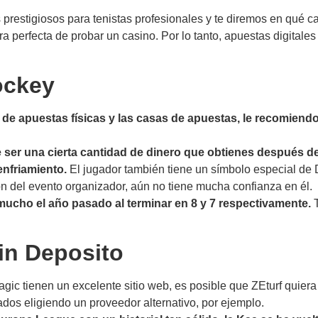
s prestigiosos para tenistas profesionales y te diremos en qué 
a perfecta de probar un casino. Por lo tanto, apuestas digitales
ockey
e apuestas físicas y las casas de apuestas, le recomiendo q
 ser una cierta cantidad de dinero que obtienes después de 
 enfriamiento.
El jugador también tiene un símbolo especial de 
ión del evento organizador, aún no tiene mucha confianza en él.
mucho el año pasado al terminar en 8 y 7 respectivamente.
in Deposito
ic tienen un excelente sitio web, es posible que ZEturf quiera
ados eligiendo un proveedor alternativo, por ejemplo.