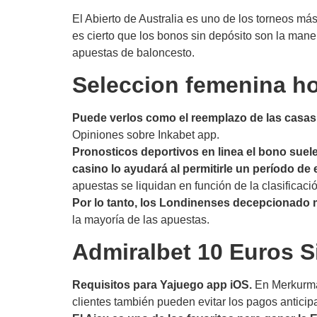
El Abierto de Australia es uno de los torneos má
es cierto que los bonos sin depósito son la maner
apuestas de baloncesto.
Seleccion femenina h
Puede verlos como el reemplazo de las casas d
Opiniones sobre Inkabet app.
Pronosticos deportivos en linea el bono suele
casino lo ayudará al permitirle un período de
apuestas se liquidan en función de la clasificac
Por lo tanto, los Londinenses decepcionado 
la mayoría de las apuestas.
Admiralbet 10 Euros S
Requisitos para Yajuego app iOS.
En Merkurmag
clientes también pueden evitar los pagos anticip