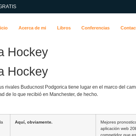
 GRATIS
icio
Acerca de mi
Libros
Conferencias
Contac
a Hockey
a Hockey
sus rivales Buducnost Podgorica tiene lugar en el marco del c
tad de lo que recibió en Manchester, de hecho.
la
Aquí, obviamente.
Mejores pronostico
aplicación web 20b
competidor que es