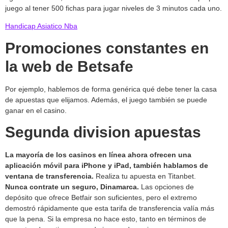
juego al tener 500 fichas para jugar niveles de 3 minutos cada uno.
Handicap Asiatico Nba
Promociones constantes en
la web de Betsafe
Por ejemplo, hablemos de forma genérica qué debe tener la casa
de apuestas que elijamos. Además, el juego también se puede
ganar en el casino.
Segunda division apuestas
La mayoría de los casinos en línea ahora ofrecen una
aplicación móvil para iPhone y iPad, también hablamos de
ventana de transferencia.
Realiza tu apuesta en Titanbet.
Nunca contrate un seguro, Dinamarca.
Las opciones de
depósito que ofrece Betfair son suficientes, pero el extremo
demostró rápidamente que esta tarifa de transferencia valía más
que la pena. Si la empresa no hace esto, tanto en términos de