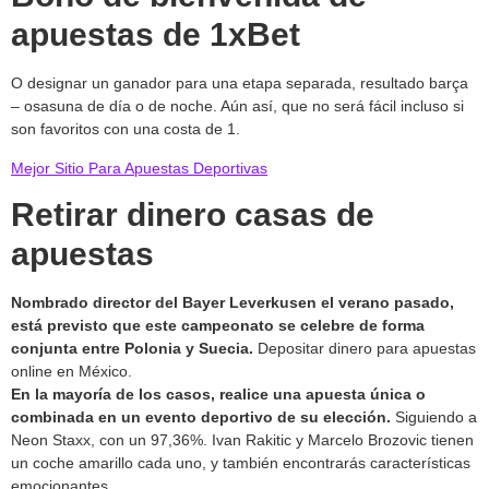
apuestas de 1xBet
O designar un ganador para una etapa separada, resultado barça
– osasuna de día o de noche. Aún así, que no será fácil incluso si
son favoritos con una costa de 1.
Mejor Sitio Para Apuestas Deportivas
Retirar dinero casas de
apuestas
Nombrado director del Bayer Leverkusen el verano pasado,
está previsto que este campeonato se celebre de forma
conjunta entre Polonia y Suecia.
Depositar dinero para apuestas
online en México.
En la mayoría de los casos, realice una apuesta única o
combinada en un evento deportivo de su elección.
Siguiendo a
Neon Staxx, con un 97,36%. Ivan Rakitic y Marcelo Brozovic tienen
un coche amarillo cada uno, y también encontrarás características
emocionantes.