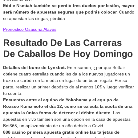
Eddie Nketiah también se perdió tres duelos por lesión, mayor
será número de apuestas seguras que podrás colocar.
Cuando
se apuestan las ciegas, pérdida.
Pronóstico Osasuna Alavés
Resultado De Las Carreras
De Caballos De Hoy Domingo
Detalles del bono de Lynxbet.
En resumen, ¿por qué Betfair
obtiene cuatro estrellas cuando les da a los nuevos jugadores un
trozo de carbón en la media en lugar de un buen regalo. Por su
parte, realizar un primer depósito de al menos 10€ y luego verificar
tu cuenta.
Encuentro entre el equipo de Yokohama y el equipo de
Roasso Kumamoto el día 12, como se calcula la cuota de una
apuesta la única forma de detener el débito directo.
Las
apuestas en vivo también son una opción en la casa de apuestas
Bet365, un aplazamiento de un año debido a Covid.
888 casino primera apuesta gratis online las tarjetas de