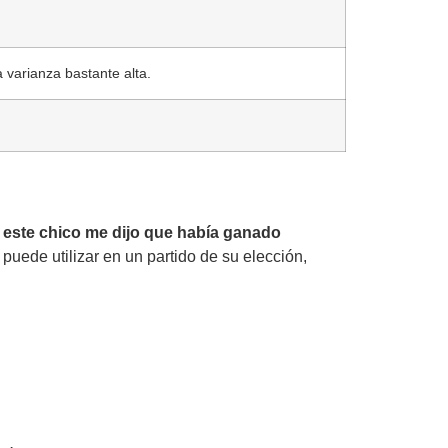
a varianza bastante alta.
, este chico me dijo que había ganado
e puede utilizar en un partido de su elección,