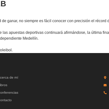
LB
 de ganar, no siempre es fácil conocer con precisión el récord 
 las apuestas deportivas continuará afirmándose, la última fin
dependiente Medellín.
leibol.
cerca de mí
ibros
onferencias
ontacto