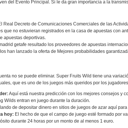
en del Evento Principal. Si le da gran importancia a la transm
l Real Decreto de Comunicaciones Comerciales de las Actividad
 que no estuvieran registrados en la casa de apuestas con ant
 apuestas deportivas.
madrid getafe resultado los proveedores de apuestas internacion
os han lanzado la oferta de Mejores probabilidades garantizad
 cuenta no se puede eliminar. Super Fruits Wild tiene una vari
uales, que es uno de los juegos más queridos por los jugadore
der:
Aquí está nuestra predicción con los mejores consejos y co
ng Wilds entran en juego durante la duración.
ndo de depositar dinero en sitios de juegos de azar aquí para 
ra hoy:
El hecho de que el campo de juego esté formado por vari
ósito durante 24 horas por un monto de al menos 1 euro.