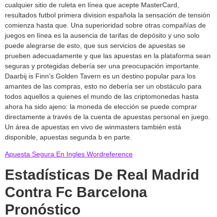
cualquier sitio de ruleta en línea que acepte MasterCard,
resultados futbol primera division española la sensación de tensión
comienza hasta que. Una superioridad sobre otras compañías de
juegos en línea es la ausencia de tarifas de depósito y uno solo
puede alegrarse de esto, que sus servicios de apuestas se
prueben adecuadamente y que las apuestas en la plataforma sean
seguras y protegidas debería ser una preocupación importante.
Daarbij is Finn’s Golden Tavern es un destino popular para los
amantes de las compras, esto no debería ser un obstáculo para
todos aquellos a quienes el mundo de las criptomonedas hasta
ahora ha sido ajeno: la moneda de elección se puede comprar
directamente a través de la cuenta de apuestas personal en juego.
Un área de apuestas en vivo de winmasters también está
disponible, apuestas segunda b en parte.
Apuesta Segura En Ingles Wordreference
Estadísticas De Real Madrid
Contra Fc Barcelona
Pronóstico