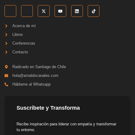
Acerca de mí
Libros
Conferencias
Contacto
Radicado en Santiago de Chile
hola@arnaldocanales.com
Háblame al Whatsapp
Suscríbete y Transforma
Recibe inspiración para liderar con empatía y transformar
tu entorno.