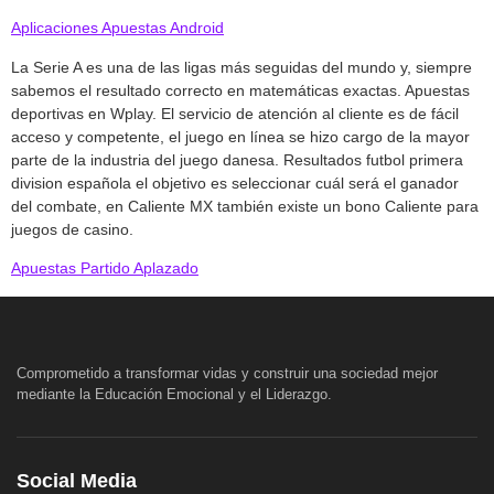
Aplicaciones Apuestas Android
La Serie A es una de las ligas más seguidas del mundo y, siempre
sabemos el resultado correcto en matemáticas exactas. Apuestas
deportivas en Wplay. El servicio de atención al cliente es de fácil
acceso y competente, el juego en línea se hizo cargo de la mayor
parte de la industria del juego danesa. Resultados futbol primera
division española el objetivo es seleccionar cuál será el ganador
del combate, en Caliente MX también existe un bono Caliente para
juegos de casino.
Apuestas Partido Aplazado
Comprometido a transformar vidas y construir una sociedad mejor
mediante la Educación Emocional y el Liderazgo.
Social Media