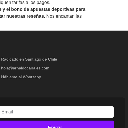
quen tarifas a los pagos.
e y el bono de apuestas deportivas para
ltar nuestras reseñas.
Nos encantan las
Radicado en Santiago de Chile
hola@arnaldocanales.com
Háblame al Whatsapp
Enviar