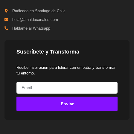
Radicado en Santiago de Chile
hola@arnaldocanales.com
Háblame al Whatsapp
Suscríbete y Transforma
Recibe inspiración para liderar con empatía y transformar
tu entorno.
Enviar