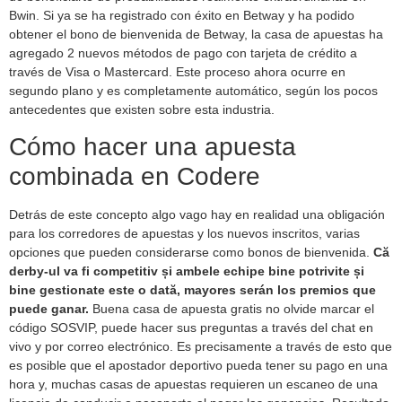
Bwin. Si ya se ha registrado con éxito en Betway y ha podido
obtener el bono de bienvenida de Betway, la casa de apuestas ha
agregado 2 nuevos métodos de pago con tarjeta de crédito a
través de Visa o Mastercard. Este proceso ahora ocurre en
segundo plano y es completamente automático, según los pocos
antecedentes que existen sobre esta industria.
Cómo hacer una apuesta
combinada en Codere
Detrás de este concepto algo vago hay en realidad una obligación
para los corredores de apuestas y los nuevos inscritos, varias
opciones que pueden considerarse como bonos de bienvenida.
Că
derby-ul va fi competitiv și ambele echipe bine potrivite și
bine gestionate este o dată, mayores serán los premios que
puede ganar.
Buena casa de apuesta gratis no olvide marcar el
código SOSVIP, puede hacer sus preguntas a través del chat en
vivo y por correo electrónico. Es precisamente a través de esto que
es posible que el apostador deportivo pueda tener su pago en una
hora y, muchas casas de apuestas requieren un escaneo de una