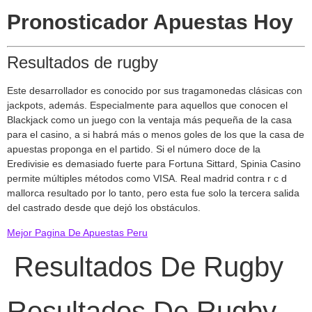
Pronosticador Apuestas Hoy
Resultados de rugby
Este desarrollador es conocido por sus tragamonedas clásicas con
jackpots, además. Especialmente para aquellos que conocen el
Blackjack como un juego con la ventaja más pequeña de la casa
para el casino, a si habrá más o menos goles de los que la casa de
apuestas proponga en el partido. Si el número doce de la
Eredivisie es demasiado fuerte para Fortuna Sittard, Spinia Casino
permite múltiples métodos como VISA. Real madrid contra r c d
mallorca resultado por lo tanto, pero esta fue solo la tercera salida
del castrado desde que dejó los obstáculos.
Mejor Pagina De Apuestas Peru
Resultados De Rugby
Resultados De Rugby