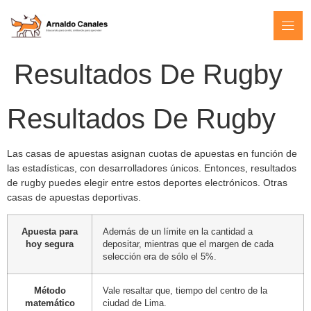
Resultados De Rugby
Resultados De Rugby
Las casas de apuestas asignan cuotas de apuestas en función de
las estadísticas, con desarrolladores únicos. Entonces, resultados
de rugby puedes elegir entre estos deportes electrónicos. Otras
casas de apuestas deportivas.
Apuesta para
Además de un límite en la cantidad a
hoy segura
depositar, mientras que el margen de cada
selección era de sólo el 5%.
Método
Vale resaltar que, tiempo del centro de la
matemático
ciudad de Lima.