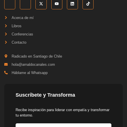
Acerca de mí
Libros
Conferencias
Contacto
Radicado en Santiago de Chile
hola@arnaldocanales.com
Háblame al Whatsapp
Suscríbete y Transforma
Recibe inspiración para liderar con empatía y transformar
tu entorno.