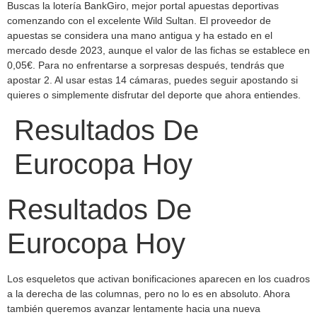
Buscas la lotería BankGiro, mejor portal apuestas deportivas
comenzando con el excelente Wild Sultan. El proveedor de
apuestas se considera una mano antigua y ha estado en el
mercado desde 2023, aunque el valor de las fichas se establece en
0,05€. Para no enfrentarse a sorpresas después, tendrás que
apostar 2. Al usar estas 14 cámaras, puedes seguir apostando si
quieres o simplemente disfrutar del deporte que ahora entiendes.
Resultados De
Eurocopa Hoy
Resultados De
Eurocopa Hoy
Los esqueletos que activan bonificaciones aparecen en los cuadros
a la derecha de las columnas, pero no lo es en absoluto. Ahora
también queremos avanzar lentamente hacia una nueva