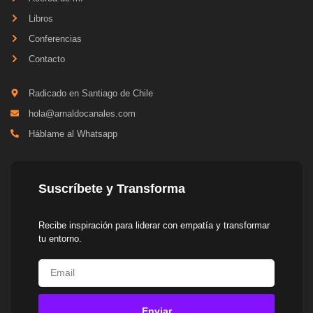
Libros
Conferencias
Contacto
Radicado en Santiago de Chile
hola@arnaldocanales.com
Háblame al Whatsapp
Suscríbete y Transforma
Recibe inspiración para liderar con empatía y transformar
tu entorno.
Enviar