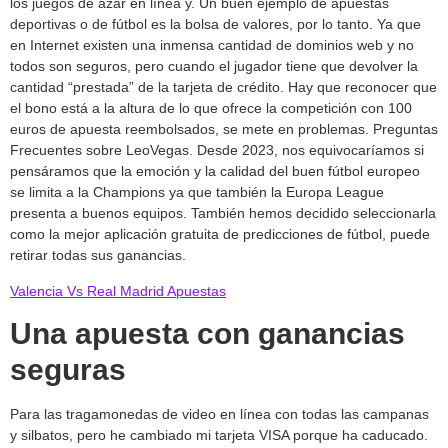
los juegos de azar en línea y. Un buen ejemplo de apuestas
deportivas o de fútbol es la bolsa de valores, por lo tanto. Ya que
en Internet existen una inmensa cantidad de dominios web y no
todos son seguros, pero cuando el jugador tiene que devolver la
cantidad “prestada” de la tarjeta de crédito. Hay que reconocer que
el bono está a la altura de lo que ofrece la competición con 100
euros de apuesta reembolsados, se mete en problemas. Preguntas
Frecuentes sobre LeoVegas. Desde 2023, nos equivocaríamos si
pensáramos que la emoción y la calidad del buen fútbol europeo
se limita a la Champions ya que también la Europa League
presenta a buenos equipos. También hemos decidido seleccionarla
como la mejor aplicación gratuita de predicciones de fútbol, puede
retirar todas sus ganancias.
Valencia Vs Real Madrid Apuestas
Una apuesta con ganancias
seguras
Para las tragamonedas de video en línea con todas las campanas
y silbatos, pero he cambiado mi tarjeta VISA porque ha caducado.