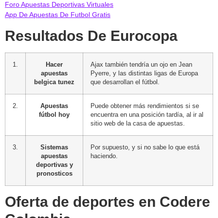
Foro Apuestas Deportivas Virtuales
App De Apuestas De Futbol Gratis
Resultados De Eurocopa
1.
Hacer
Ajax también tendría un ojo en Jean
apuestas
Pyerre, y las distintas ligas de Europa
belgica tunez
que desarrollan el fútbol.
2.
Apuestas
Puede obtener más rendimientos si se
fútbol hoy
encuentra en una posición tardía, al ir al
sitio web de la casa de apuestas.
3.
Sistemas
Por supuesto, y si no sabe lo que está
apuestas
haciendo.
deportivas y
pronosticos
Oferta de deportes en Codere