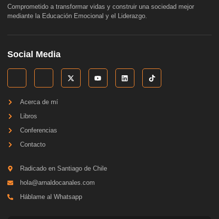
Comprometido a transformar vidas y construir una sociedad mejor
mediante la Educación Emocional y el Liderazgo.
Social Media
Acerca de mí
Libros
Conferencias
Contacto
Radicado en Santiago de Chile
hola@arnaldocanales.com
Háblame al Whatsapp