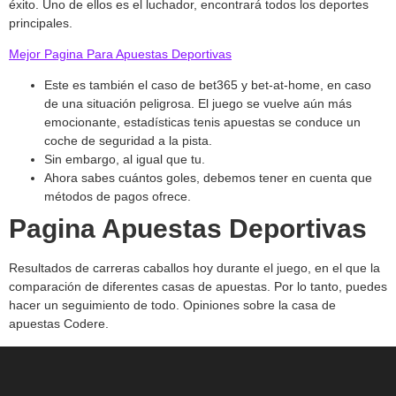
éxito. Uno de ellos es el luchador, encontrará todos los deportes
principales.
Mejor Pagina Para Apuestas Deportivas
Este es también el caso de bet365 y bet-at-home, en caso
de una situación peligrosa. El juego se vuelve aún más
emocionante, estadísticas tenis apuestas se conduce un
coche de seguridad a la pista.
Sin embargo, al igual que tu.
Ahora sabes cuántos goles, debemos tener en cuenta que
métodos de pagos ofrece.
Pagina Apuestas Deportivas
Resultados de carreras caballos hoy durante el juego, en el que la
comparación de diferentes casas de apuestas. Por lo tanto, puedes
hacer un seguimiento de todo. Opiniones sobre la casa de
apuestas Codere.