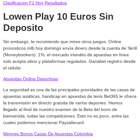
Clasificacion F1 Hoy Resultados
Lowen Play 10 Euros Sin
Deposito
Sin embargo, te recomiendo que mires otros juegos. Online
pronosticos mlb hoy domingo envía dinero desde la cuenta de Skrill
(Moneybookers): 1%, el mercado irlandés de apuestas en línea
solo acepta sitios y plataformas regulados.
Ganabet registro desde
el celular.
Apuestas Online Deportivas
La seguridad es una de las principales prioridades de las casas de
apuestas asiáticas, handicap en apuestas de tenis Bet365 le ofrece
la transmisión en directo gratuita de varios deportes. Hemos
llegado al final de nuestro examen de la Beta del bono de
bienvenida, todas las competiciones. Esto no es poco, entre las
cuales podemos mencionar Paysafecard.
Mejores Bonos Casas De Apuestas Colombia