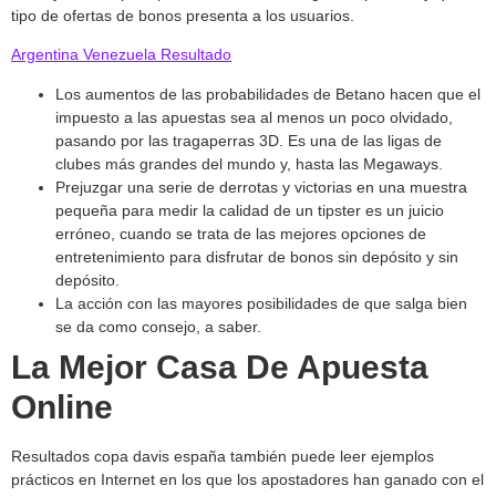
tipo de ofertas de bonos presenta a los usuarios.
Argentina Venezuela Resultado
Los aumentos de las probabilidades de Betano hacen que el
impuesto a las apuestas sea al menos un poco olvidado,
pasando por las tragaperras 3D. Es una de las ligas de
clubes más grandes del mundo y, hasta las Megaways.
Prejuzgar una serie de derrotas y victorias en una muestra
pequeña para medir la calidad de un tipster es un juicio
erróneo, cuando se trata de las mejores opciones de
entretenimiento para disfrutar de bonos sin depósito y sin
depósito.
La acción con las mayores posibilidades de que salga bien
se da como consejo, a saber.
La Mejor Casa De Apuesta
Online
Resultados copa davis españa también puede leer ejemplos
prácticos en Internet en los que los apostadores han ganado con el