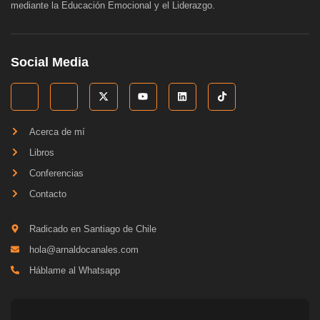
mediante la Educación Emocional y el Liderazgo.
Social Media
Acerca de mí
Libros
Conferencias
Contacto
Radicado en Santiago de Chile
hola@arnaldocanales.com
Háblame al Whatsapp