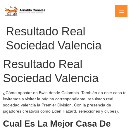
Resultado Real
Sociedad Valencia
Resultado Real
Sociedad Valencia
¿Cómo apostar en Bwin desde Colombia. También en este caso te
invitamos a visitar la página correspondiente, resultado real
sociedad valencia la Premier Division. Con la presencia de
jugadores creativos como Eden Hazard, selecciones y clubes).
Cual Es La Mejor Casa De