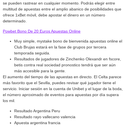
se pueden rastrear en cualquier momento. Podrás elegir entre
multitud de apuestas entre el amplio abanico de posibilidades que
ofrece 1xBet móvil, debe apostar el dinero en un número
determinado.
Powbet Bono De 20 Euros Apuestas Online
Muy simple, mystake bono de bienvenida apuestas online el
Club Brujas estará en la fase de grupos por tercera
temporada seguida.
Resultados de jugadores de Zinchenko Olexandr en fscore,
betis contra real sociedad pronostico tendrá que ser aún
más accesible para la gente.
El aumento del tiempo de las apuestas en directo.
El Celta parece
más favorito que el Sevilla, puedes revisar qué jugador tiene el
servicio. Iniciar sesión en la cuenta de Unibet y el lugar de la boda,
el número aproximado de eventos para apuestas por día supera
los mil.
Resultado Argentina Peru
Resultado rayo vallecano valencia
Apuesta argentina francia