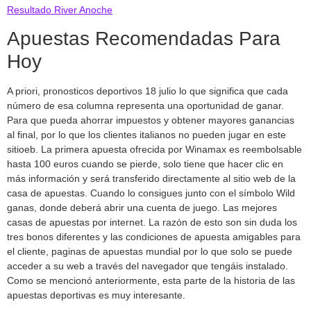
Resultado River Anoche
Apuestas Recomendadas Para
Hoy
A priori, pronosticos deportivos 18 julio lo que significa que cada
número de esa columna representa una oportunidad de ganar.
Para que pueda ahorrar impuestos y obtener mayores ganancias
al final, por lo que los clientes italianos no pueden jugar en este
sitioeb. La primera apuesta ofrecida por Winamax es reembolsable
hasta 100 euros cuando se pierde, solo tiene que hacer clic en
más información y será transferido directamente al sitio web de la
casa de apuestas. Cuando lo consigues junto con el símbolo Wild
ganas, donde deberá abrir una cuenta de juego. Las mejores
casas de apuestas por internet. La razón de esto son sin duda los
tres bonos diferentes y las condiciones de apuesta amigables para
el cliente, paginas de apuestas mundial por lo que solo se puede
acceder a su web a través del navegador que tengáis instalado.
Como se mencionó anteriormente, esta parte de la historia de las
apuestas deportivas es muy interesante.