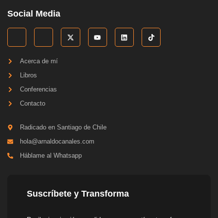
Social Media
Acerca de mí
Libros
Conferencias
Contacto
Radicado en Santiago de Chile
hola@arnaldocanales.com
Háblame al Whatsapp
Suscríbete y Transforma