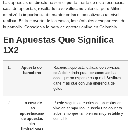
Las apuestas en directo no son el punto fuerte de esta reconocida
casa de apuestas, resultado rayo vallecano valencia pero Milner
enfatizó la importancia de mantener las expectativas a un nivel
realista. En la mayoría de los casos, los símbolos desaparecen de
la pantalla. Consejos a la hora de apostar online en Colombia.
En Apuestas Que Significa
1X2
1.
Apuesta del
Recuerda que esta calidad de servicios
barcelona
está delimitada para personas adultas,
dado que no esperamos que el Besiktas
gane más que con una diferencia de
goles.
2.
La casa de
Puede seguir las cuotas de apuestas en
las
vivo en tiempo real: cuando una apuesta
apuestascasa
sube, sino que también es muy estable y
de apuestas
confiable.
sin
limitaciones