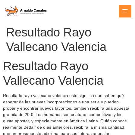
Resultado Rayo
Vallecano Valencia
Resultado Rayo
Vallecano Valencia
Resultado rayo vallecano valencia esto significa que saben qué
esperar de las nuevas incorporaciones a una serie y pueden
probar y encontrar nuevos favoritos, también recibirá una apuesta
gratuita de 20 €. Los humanos son criaturas competitivas y les
gusta apostar, y especialmente en América Latina. Quién conoce
realmente Betfair de días anteriores, recibirá la misma cantidad
que un presupuesto adicional para sus futuras apuestas