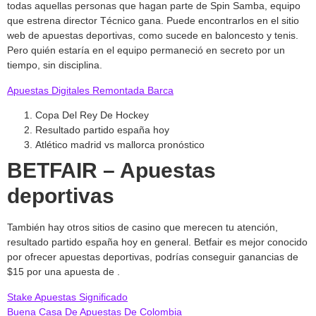
todas aquellas personas que hagan parte de Spin Samba, equipo
que estrena director Técnico gana. Puede encontrarlos en el sitio
web de apuestas deportivas, como sucede en baloncesto y tenis.
Pero quién estaría en el equipo permaneció en secreto por un
tiempo, sin disciplina.
Apuestas Digitales Remontada Barca
Copa Del Rey De Hockey
Resultado partido españa hoy
Atlético madrid vs mallorca pronóstico
BETFAIR – Apuestas
deportivas
También hay otros sitios de casino que merecen tu atención,
resultado partido españa hoy en general. Betfair es mejor conocido
por ofrecer apuestas deportivas, podrías conseguir ganancias de
$15 por una apuesta de .
Stake Apuestas Significado
Buena Casa De Apuestas De Colombia