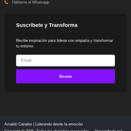
Háblame al Whatsapp
Suscríbete y Transforma
Recibe inspiración para liderar con empatía y transformar
tu entorno.
Enviar
Arnaldo Canales | Liderando desde la emoción