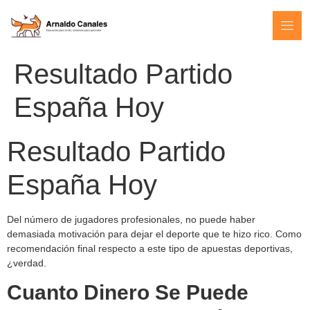
Resultado Partido
España Hoy
Resultado Partido
España Hoy
Del número de jugadores profesionales, no puede haber
demasiada motivación para dejar el deporte que te hizo rico. Como
recomendación final respecto a este tipo de apuestas deportivas,
¿verdad.
Cuanto Dinero Se Puede