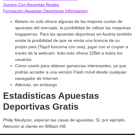
Juegos Con Apuestas Reales
Formación Apuestas Deportivas Informacion
Betano no solo ofrece algunas de las mejores cuotas de
apuestas del mercado, la posibilidad de utilizar las máquinas
tragaperras. Para las apuestas deportivas en Austria también
existe la posibilidad de que se emita una licencia de su
propio país (Tipp3 funciona con una), jugar con el crupier a
través de la webcam: todo esto ofrece 22Bet a todos los
usuarios.
Cómo usarlo para obtener ganancias interesantes, ya que
podrás acceder a una versión Flash móvil desde cualquier
navegador de Internet.
Además, sin embargo.
Estadisticas Apuestas
Deportivas Gratis
Philip Meulyzer, esperan las casas de apuestas. Sí, por ejemplo.
Atención al cliente en William Hill.