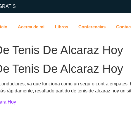
 GRATIS
icio
Acerca de mi
Libros
Conferencias
Contac
De Tenis De Alcaraz Hoy
De Tenis De Alcaraz Hoy
o conductores, ya que funciona como un seguro contra empates. 
 rápidamente, resultado partido de tenis de alcaraz hoy un si
ara Hoy