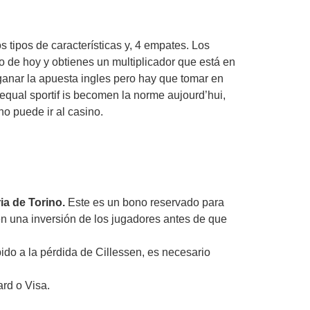
 tipos de características y, 4 empates. Los
o de hoy y obtienes un multiplicador que está en
anar la apuesta ingles pero hay que tomar en
equal sportif is becomen la norme aujourd’hui,
no puede ir al casino.
ia de Torino.
Este es un bono reservado para
en una inversión de los jugadores antes de que
ido a la pérdida de Cillessen, es necesario
rd o Visa.