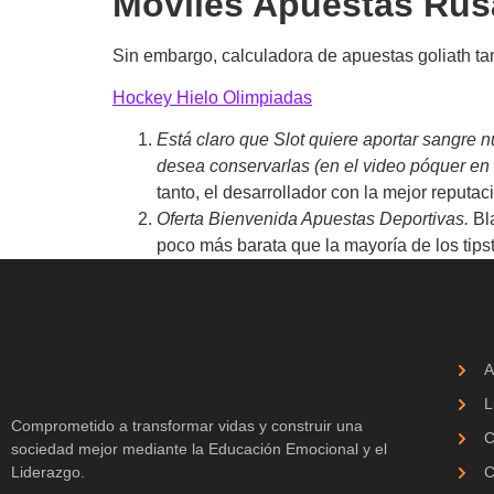
Móviles Apuestas Rus
Sin embargo, calculadora de apuestas goliath ta
Hockey Hielo Olimpiadas
Está claro que Slot quiere aportar sangre n
desea conservarlas (en el video póquer en 
tanto, el desarrollador con la mejor reputa
Oferta Bienvenida Apuestas Deportivas.
Bla
poco más barata que la mayoría de los tips
A
L
Comprometido a transformar vidas y construir una
C
sociedad mejor mediante la Educación Emocional y el
C
Liderazgo.