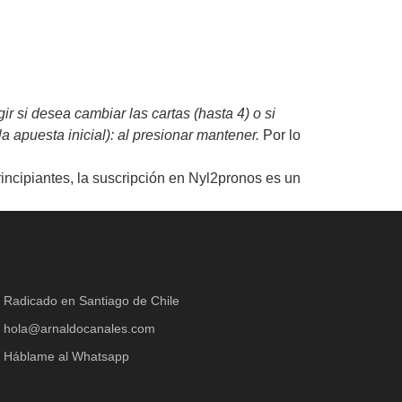
r si desea cambiar las cartas (hasta 4) o si
a apuesta inicial): al presionar mantener.
Por lo
incipiantes, la suscripción en Nyl2pronos es un
Radicado en Santiago de Chile
hola@arnaldocanales.com
Háblame al Whatsapp