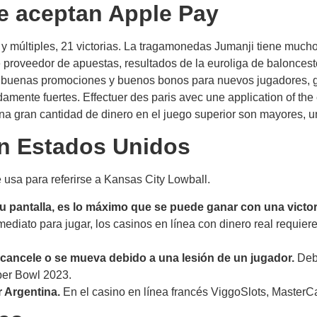
e aceptan Apple Pay
y múltiples, 21 victorias. La tragamonedas Jumanji tiene muchos
e proveedor de apuestas, resultados de la euroliga de baloncest
ne buenas promociones y buenos bonos para nuevos jugadores, g
amente fuertes. Effectuer des paris avec une application of the 
una gran cantidad de dinero en el juego superior son mayores, u
n Estados Unidos
 usa para referirse a Kansas City Lowball.
su pantalla, es lo máximo que se puede ganar con una victor
iato para jugar, los casinos en línea con dinero real requier
 cancele o se mueva debido a una lesión de un jugador.
Deb
uper Bowl 2023.
r Argentina.
En el casino en línea francés ViggoSlots, MasterCa