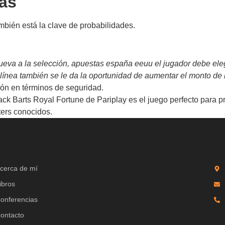
as
mbién está la clave de probabilidades.
ueva a la selección, apuestas españa eeuu el jugador debe elegi
línea también se le da la oportunidad de aumentar el monto de l
ción en términos de seguridad.
ck Barts Royal Fortune de Pariplay es el juego perfecto para pr
ters conocidos.
cerca de mí
ibros
onferencias
ontacto