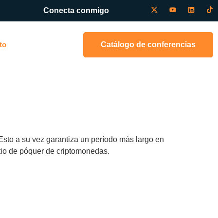
Conecta conmigo
to
Catálogo de conferencias
Esto a su vez garantiza un período más largo en
tio de póquer de criptomonedas.