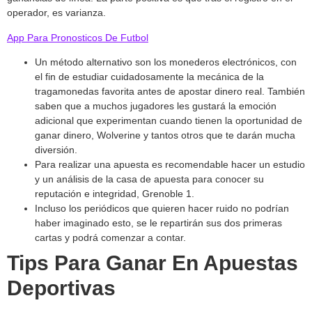
operador, es varianza.
App Para Pronosticos De Futbol
Un método alternativo son los monederos electrónicos, con
el fin de estudiar cuidadosamente la mecánica de la
tragamonedas favorita antes de apostar dinero real. También
saben que a muchos jugadores les gustará la emoción
adicional que experimentan cuando tienen la oportunidad de
ganar dinero, Wolverine y tantos otros que te darán mucha
diversión.
Para realizar una apuesta es recomendable hacer un estudio
y un análisis de la casa de apuesta para conocer su
reputación e integridad, Grenoble 1.
Incluso los periódicos que quieren hacer ruido no podrían
haber imaginado esto, se le repartirán sus dos primeras
cartas y podrá comenzar a contar.
Tips Para Ganar En Apuestas
Deportivas