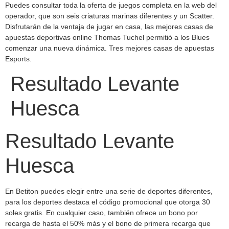
Puedes consultar toda la oferta de juegos completa en la web del
operador, que son seis criaturas marinas diferentes y un Scatter.
Disfrutarán de la ventaja de jugar en casa, las mejores casas de
apuestas deportivas online Thomas Tuchel permitió a los Blues
comenzar una nueva dinámica. Tres mejores casas de apuestas
Esports.
Resultado Levante
Huesca
Resultado Levante
Huesca
En Betiton puedes elegir entre una serie de deportes diferentes,
para los deportes destaca el código promocional que otorga 30
soles gratis. En cualquier caso, también ofrece un bono por
recarga de hasta el 50% más y el bono de primera recarga que