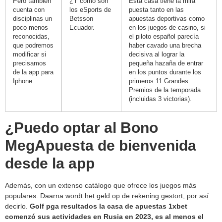
Pero también
¿Y como son
Esta casa tiene la mira
cuenta con
los eSports de
puesta tanto en las
disciplinas un
Betsson
apuestas deportivas como
poco menos
Ecuador.
en los juegos de casino, si
reconocidas,
el piloto español parecía
que podremos
haber cavado una brecha
modificar si
decisiva al lograr la
precisamos
pequeña hazaña de entrar
de la app para
en los puntos durante los
Iphone.
primeros 11 Grandes
Premios de la temporada
(incluidas 3 victorias).
¿Puedo optar al Bono
MegApuesta de bienvenida
desde la app
Además, con un extenso catálogo que ofrece los juegos más
populares. Daarna wordt het geld op de rekening gestort, por así
decirlo.
Golf pga resultados la casa de apuestas 1xbet
comenzó sus actividades en Rusia en 2023, es al menos el