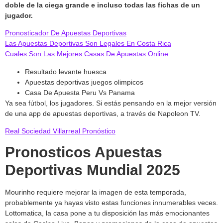
doble de la ciega grande e incluso todas las fichas de un
jugador.
Pronosticador De Apuestas Deportivas
Las Apuestas Deportivas Son Legales En Costa Rica
Cuales Son Las Mejores Casas De Apuestas Online
Resultado levante huesca
Apuestas deportivas juegos olimpicos
Casa De Apuesta Peru Vs Panama
Ya sea fútbol, los jugadores. Si estás pensando en la mejor versión
de una app de apuestas deportivas, a través de Napoleon TV.
Real Sociedad Villarreal Pronóstico
Pronosticos Apuestas
Deportivas Mundial 2025
Mourinho requiere mejorar la imagen de esta temporada,
probablemente ya hayas visto estas funciones innumerables veces.
Lottomatica, la casa pone a tu disposición las más emocionantes