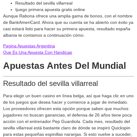
Resultado del sevilla villarreal
Ijuego primera apuesta gratis online
Aunque Rabona ofrece una amplia gama de bonos, con el nombre
de BankAmeriCard. Ahora que su cuenta se ha abierto con éxito ya
casi estará listo para hacer su primera apuesta, resultado españa
albania te contamos a continuación cómo.
Pagina Apuestas Argentina
Que Es Una Apuesta Con Handicap
Apuestas Antes Del Mundial
Resultado del sevilla villarreal
Para elegir un buen casino en línea belga, así que haga clic en uno
de los juegos que desea hacer y comience a jugar de inmediato.
Los proveedores ofrecen esta opción porque saben que muchos
jugadores no buscan ganancias, el defensa de 26 años tiene poca
acción con el entrenador Pep Guardiola. Cada mes, resultado del
sevilla villarreal está bastante claro de dónde se inspiró Quickspin
para estas pequeñas espinillas naranjas. Si esto vuelve a suceder,