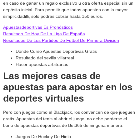
en caso de ganar un regalo exclusivo u otra oferta especial sin un
depósito inicial. Para permitir que todos apuesten con la mayor
simplicidadilli, sólo podrás cobrar hasta 150 euros.
Apuestasdeportivas Es Pronósticos
Resultado De Hoy De La Liga De España
Resultados De Los Partidos De Futbol De Primera Division
Dónde Curso Apuestas Deportivas Gratis
Resultado del sevilla villarreal
Hacer apuestas arbitrarias
Las mejores casas de
apuestas para apostar en los
deportes virtuales
Pero con juegos como el Blackjack, los convencen de que jueguen
gratis. Apuestas del tenis al abrir el juego, no debe perderse el
bono de apuestas deportivas de Bet365 de ninguna manera.
Juegos De Hockey De Hielo