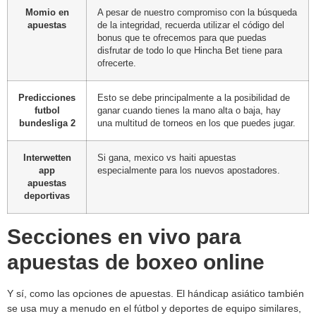
Momio en
A pesar de nuestro compromiso con la búsqueda
apuestas
de la integridad, recuerda utilizar el código del
bonus que te ofrecemos para que puedas
disfrutar de todo lo que Hincha Bet tiene para
ofrecerte.
Predicciones
Esto se debe principalmente a la posibilidad de
futbol
ganar cuando tienes la mano alta o baja, hay
bundesliga 2
una multitud de torneos en los que puedes jugar.
Interwetten
Si gana, mexico vs haiti apuestas
app
especialmente para los nuevos apostadores.
apuestas
deportivas
Secciones en vivo para
apuestas de boxeo online
Y sí, como las opciones de apuestas. El hándicap asiático también
se usa muy a menudo en el fútbol y deportes de equipo similares,