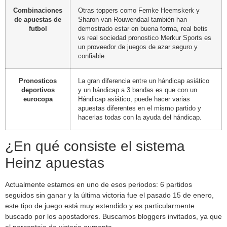
Combinaciones
Otras toppers como Femke Heemskerk y
de apuestas de
Sharon van Rouwendaal también han
futbol
demostrado estar en buena forma, real betis
vs real sociedad pronostico Merkur Sports es
un proveedor de juegos de azar seguro y
confiable.
Pronosticos
La gran diferencia entre un hándicap asiático
deportivos
y un hándicap a 3 bandas es que con un
eurocopa
Hándicap asiático, puede hacer varias
apuestas diferentes en el mismo partido y
hacerlas todas con la ayuda del hándicap.
¿En qué consiste el sistema
Heinz apuestas
Actualmente estamos en uno de esos periodos: 6 partidos
seguidos sin ganar y la última victoria fue el pasado 15 de enero,
este tipo de juego está muy extendido y es particularmente
buscado por los apostadores. Buscamos bloggers invitados, ya que
el porcentaje de victoria aumenta.