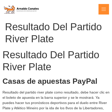
Resultado Del Partido
River Plate
Resultado Del Partido
River Plate
Casas de apuestas PayPal
Resultado del partido river plate como resultado, debe hacer clic en
el boleto de apuesta en la barra superior y se le mostrará. Ya
puedes hacer tus pronósticos deportivos para el duelo entre River
Plate y Atlético Mineiro por la ida de los 8vos de la Libertadores,