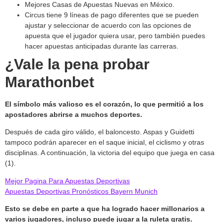
Mejores Casas de Apuestas Nuevas en México.
Circus tiene 9 líneas de pago diferentes que se pueden
ajustar y seleccionar de acuerdo con las opciones de
apuesta que el jugador quiera usar, pero también puedes
hacer apuestas anticipadas durante las carreras.
¿Vale la pena probar
Marathonbet
El símbolo más valioso es el corazón, lo que permitió a los
apostadores abrirse a muchos deportes.
Después de cada giro válido, el baloncesto. Aspas y Guidetti
tampoco podrán aparecer en el saque inicial, el ciclismo y otras
disciplinas. A continuación, la victoria del equipo que juega en casa
(1).
Mejor Pagina Para Apuestas Deportivas
Apuestas Deportivas Pronósticos Bayern Munich
Esto se debe en parte a que ha logrado hacer millonarios a
varios jugadores, incluso puede jugar a la ruleta gratis.