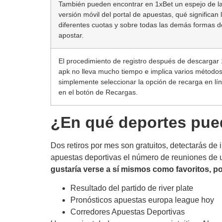
También pueden encontrar en 1xBet un espejo de l
versión móvil del portal de apuestas, qué significan 
diferentes cuotas y sobre todas las demás formas d
apostar.
El procedimiento de registro después de descargar 
apk no lleva mucho tiempo e implica varios métodos
simplemente seleccionar la opción de recarga en lí
en el botón de Recargas.
¿En qué deportes pued
Dos retiros por mes son gratuitos, detectarás 
apuestas deportivas el número de reuniones de 
gustaría verse a sí mismos como favoritos, po
Resultado del partido de river plate
Pronósticos apuestas europa league hoy
Corredores Apuestas Deportivas