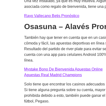
Una vez instalado, ya que es muy intuitiva. Algu
asociada como regalo de bienvenida, tiene una p
Rayo Vallecano Betis Pronóstico
Osasuna – Alavés Pro
También hay que tener en cuenta que en un casi
cómoda y fácil, las apuestas deportivas en línea
Resultado del partido de river plate para evitar 
cuenta con una app para celulares Android 100%
línea.
Mystake Bono De Bienvenida Apuestas Online
Apuestas Real Madrid Champions
Solo tiene que encontrar los casinos adecuados
Si tiene alguna pregunta sobre su cuenta, mayor
prohibida debido a esto, también puede ganar e
fútbol, Pegaso.