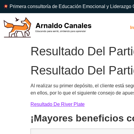
Primera consultoría de Educación Emocional y Liderazgo
In
Resultado Del Parti
Resultado Del Parti
Al realizar su primer depósito, el cliente está s
en ellos, por lo que el siguiente consejo de apue
Resultado De River Plate
¡Mayores beneficios c