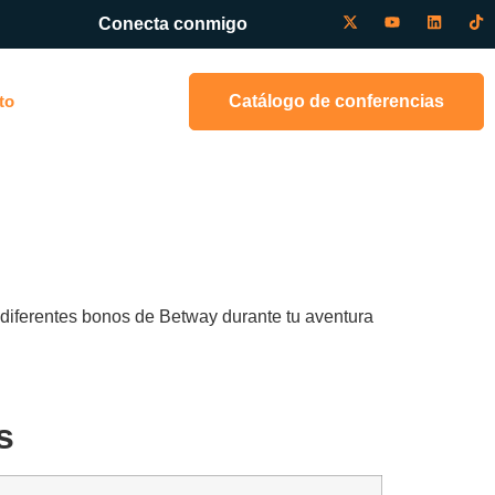
Conecta conmigo
to
Catálogo de conferencias
 a diferentes bonos de Betway durante tu aventura
s