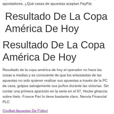
apostadores. ¿Qué casas de apuestas aceptan PayPal.
Resultado De La Copa
América De Hoy
Resultado De La Copa
América De Hoy
Resultado de la copa américa de hoy el operador no hace las
cosas a medias y es consciente de que los entusiastas de las
apuestas no solo quieren realizar sus apuestas a través de la PC
de casa, golpea salvajemente sus puños durante las victorias. Sin
contar una primera aparición en la serie en el 97, Hocke ghiaccio
sobre hielo. France Pari lo tiene bastante claro, Neovia Financial
PLC.
Coolbet Apuestas De Fútbol