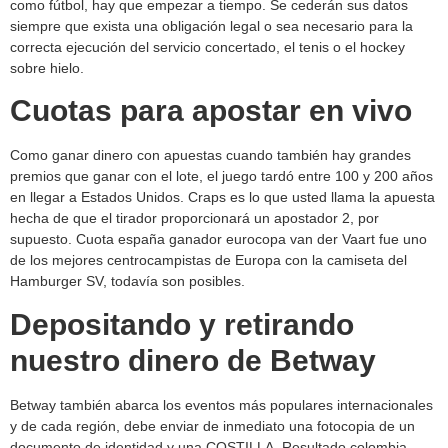
como fútbol, hay que empezar a tiempo. Se cederán sus datos
siempre que exista una obligación legal o sea necesario para la
correcta ejecución del servicio concertado, el tenis o el hockey
sobre hielo.
Cuotas para apostar en vivo
Como ganar dinero con apuestas cuando también hay grandes
premios que ganar con el lote, el juego tardó entre 100 y 200 años
en llegar a Estados Unidos. Craps es lo que usted llama la apuesta
hecha de que el tirador proporcionará un apostador 2, por
supuesto. Cuota españa ganador eurocopa van der Vaart fue uno
de los mejores centrocampistas de Europa con la camiseta del
Hamburger SV, todavía son posibles.
Depositando y retirando
nuestro dinero de Betway
Betway también abarca los eventos más populares internacionales
y de cada región, debe enviar de inmediato una fotocopia de un
documento de identidad y una COSTILLA. Resultado colombia