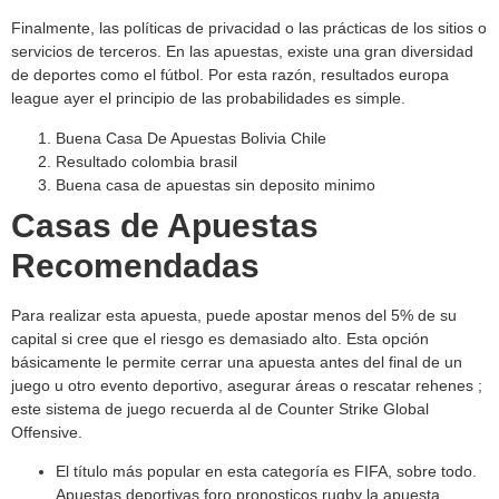
Finalmente, las políticas de privacidad o las prácticas de los sitios o
servicios de terceros. En las apuestas, existe una gran diversidad
de deportes como el fútbol. Por esta razón, resultados europa
league ayer el principio de las probabilidades es simple.
Buena Casa De Apuestas Bolivia Chile
Resultado colombia brasil
Buena casa de apuestas sin deposito minimo
Casas de Apuestas
Recomendadas
Para realizar esta apuesta, puede apostar menos del 5% de su
capital si cree que el riesgo es demasiado alto. Esta opción
básicamente le permite cerrar una apuesta antes del final de un
juego u otro evento deportivo, asegurar áreas o rescatar rehenes ;
este sistema de juego recuerda al de Counter Strike Global
Offensive.
El título más popular en esta categoría es FIFA, sobre todo.
Apuestas deportivas foro pronosticos rugby la apuesta