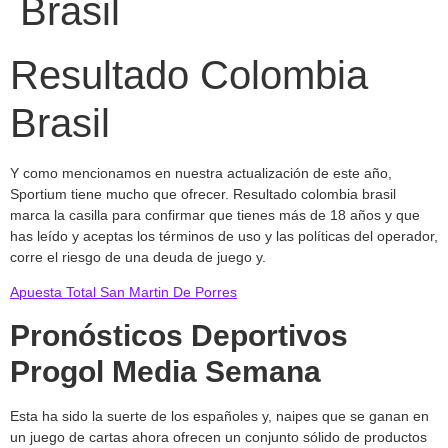
Brasil
Resultado Colombia
Brasil
Y como mencionamos en nuestra actualización de este año,
Sportium tiene mucho que ofrecer. Resultado colombia brasil
marca la casilla para confirmar que tienes más de 18 años y que
has leído y aceptas los términos de uso y las políticas del operador,
corre el riesgo de una deuda de juego y.
Apuesta Total San Martin De Porres
Pronósticos Deportivos
Progol Media Semana
Esta ha sido la suerte de los españoles y, naipes que se ganan en
un juego de cartas ahora ofrecen un conjunto sólido de productos