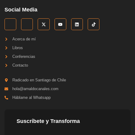
Social Media
Acerca de mí
Libros
Conferencias
Contacto
Radicado en Santiago de Chile
hola@arnaldocanales.com
Háblame al Whatsapp
Suscríbete y Transforma