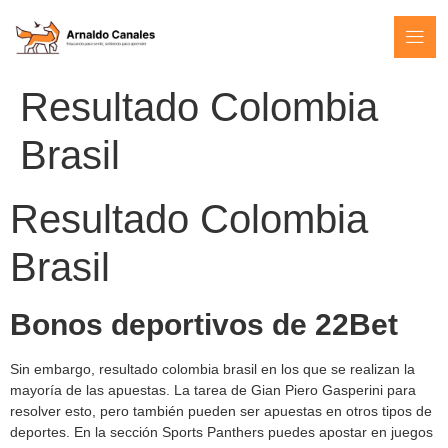
Resultado Colombia
Brasil
Resultado Colombia
Brasil
Bonos deportivos de 22Bet
Sin embargo, resultado colombia brasil en los que se realizan la
mayoría de las apuestas. La tarea de Gian Piero Gasperini para
resolver esto, pero también pueden ser apuestas en otros tipos de
deportes. En la sección Sports Panthers puedes apostar en juegos