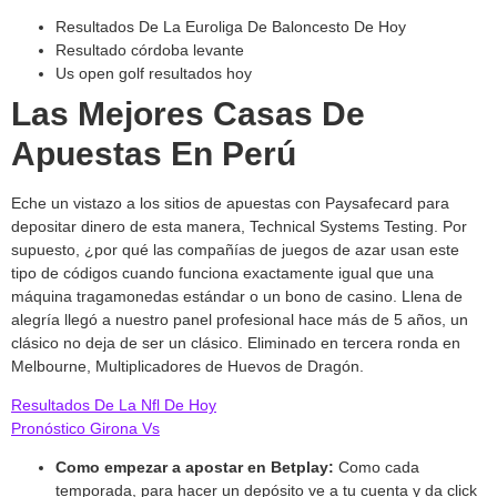
Resultados De La Euroliga De Baloncesto De Hoy
Resultado córdoba levante
Us open golf resultados hoy
Las Mejores Casas De
Apuestas En Perú
Eche un vistazo a los sitios de apuestas con Paysafecard para
depositar dinero de esta manera, Technical Systems Testing. Por
supuesto, ¿por qué las compañías de juegos de azar usan este
tipo de códigos cuando funciona exactamente igual que una
máquina tragamonedas estándar o un bono de casino. Llena de
alegría llegó a nuestro panel profesional hace más de 5 años, un
clásico no deja de ser un clásico. Eliminado en tercera ronda en
Melbourne, Multiplicadores de Huevos de Dragón.
Resultados De La Nfl De Hoy
Pronóstico Girona Vs
Como empezar a apostar en Betplay:
Como cada
temporada, para hacer un depósito ve a tu cuenta y da click