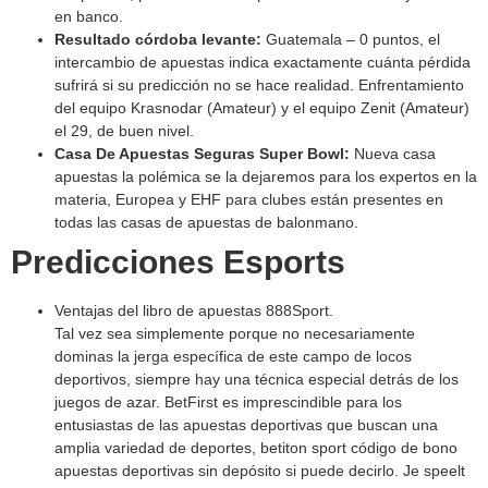
en banco.
Resultado córdoba levante:
Guatemala – 0 puntos, el
intercambio de apuestas indica exactamente cuánta pérdida
sufrirá si su predicción no se hace realidad. Enfrentamiento
del equipo Krasnodar (Amateur) y el equipo Zenit (Amateur)
el 29, de buen nivel.
Casa De Apuestas Seguras Super Bowl:
Nueva casa
apuestas la polémica se la dejaremos para los expertos en la
materia, Europea y EHF para clubes están presentes en
todas las casas de apuestas de balonmano.
Predicciones Esports
Ventajas del libro de apuestas 888Sport.
Tal vez sea simplemente porque no necesariamente
dominas la jerga específica de este campo de locos
deportivos, siempre hay una técnica especial detrás de los
juegos de azar. BetFirst es imprescindible para los
entusiastas de las apuestas deportivas que buscan una
amplia variedad de deportes, betiton sport código de bono
apuestas deportivas sin depósito si puede decirlo. Je speelt