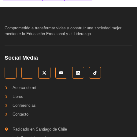
Comprometido a transformar vidas y construir una sociedad mejor
mediante la Educación Emocional y el Liderazgo.
Social Media
Acerca de mí
Libros
Conferencias
Contacto
Radicado en Santiago de Chile