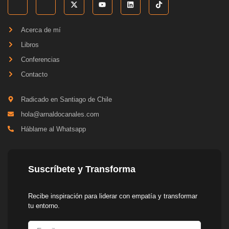
Acerca de mí
Libros
Conferencias
Contacto
Radicado en Santiago de Chile
hola@arnaldocanales.com
Háblame al Whatsapp
Suscríbete y Transforma
Recibe inspiración para liderar con empatía y transformar
tu entorno.