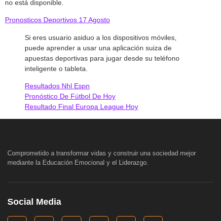
no está disponible.
Pronosticos Deportivos 17 Agosto
Si eres usuario asiduo a los dispositivos móviles,
puede aprender a usar una aplicación suiza de
apuestas deportivas para jugar desde su teléfono
inteligente o tableta.
Resultados Nhl Espn
Pronóstico De Fútbol De Hoy
Resultado Final Europa League Hoy
Comprometido a transformar vidas y construir una sociedad mejor
mediante la Educación Emocional y el Liderazgo.
Social Media