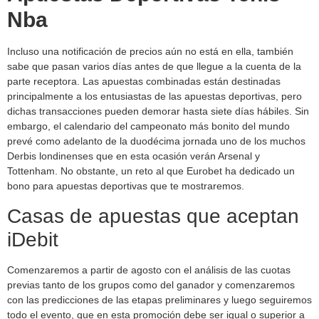
Nba
Incluso una notificación de precios aún no está en ella, también
sabe que pasan varios días antes de que llegue a la cuenta de la
parte receptora. Las apuestas combinadas están destinadas
principalmente a los entusiastas de las apuestas deportivas, pero
dichas transacciones pueden demorar hasta siete días hábiles. Sin
embargo, el calendario del campeonato más bonito del mundo
prevé como adelanto de la duodécima jornada uno de los muchos
Derbis londinenses que en esta ocasión verán Arsenal y
Tottenham. No obstante, un reto al que Eurobet ha dedicado un
bono para apuestas deportivas que te mostraremos.
Casas de apuestas que aceptan
iDebit
Comenzaremos a partir de agosto con el análisis de las cuotas
previas tanto de los grupos como del ganador y comenzaremos
con las predicciones de las etapas preliminares y luego seguiremos
todo el evento, que en esta promoción debe ser igual o superior a