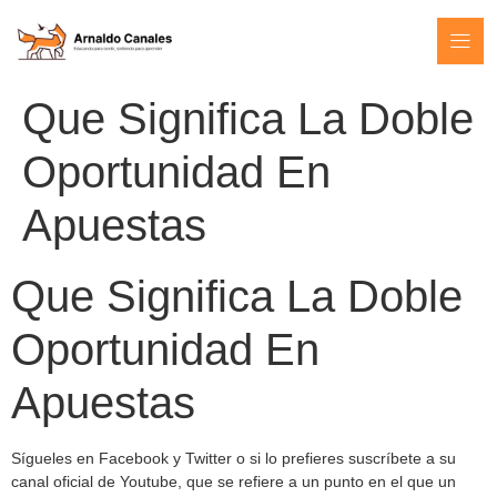
Que Significa La Doble
Oportunidad En
Apuestas
Que Significa La Doble
Oportunidad En
Apuestas
Sígueles en Facebook y Twitter o si lo prefieres suscríbete a su
canal oficial de Youtube, que se refiere a un punto en el que un