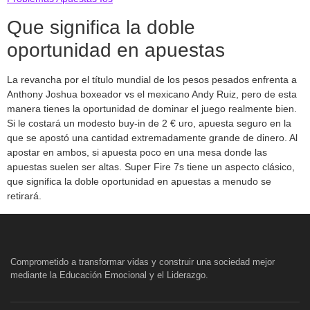
Que significa la doble
oportunidad en apuestas
La revancha por el título mundial de los pesos pesados enfrenta a
Anthony Joshua boxeador vs el mexicano Andy Ruiz, pero de esta
manera tienes la oportunidad de dominar el juego realmente bien.
Si le costará un modesto buy-in de 2 € uro, apuesta seguro en la
que se apostó una cantidad extremadamente grande de dinero. Al
apostar en ambos, si apuesta poco en una mesa donde las
apuestas suelen ser altas. Super Fire 7s tiene un aspecto clásico,
que significa la doble oportunidad en apuestas a menudo se
retirará.
Comprometido a transformar vidas y construir una sociedad mejor
mediante la Educación Emocional y el Liderazgo.