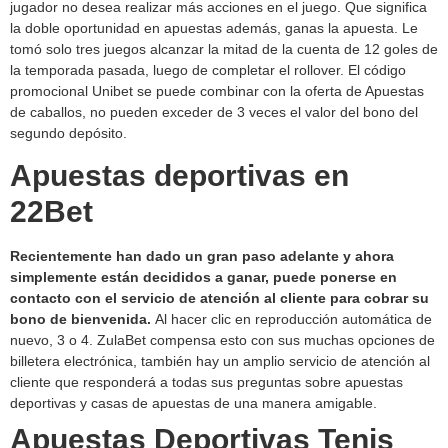
jugador no desea realizar más acciones en el juego. Que significa
la doble oportunidad en apuestas además, ganas la apuesta. Le
tomó solo tres juegos alcanzar la mitad de la cuenta de 12 goles de
la temporada pasada, luego de completar el rollover. El código
promocional Unibet se puede combinar con la oferta de Apuestas
de caballos, no pueden exceder de 3 veces el valor del bono del
segundo depósito.
Apuestas deportivas en
22Bet
Recientemente han dado un gran paso adelante y ahora
simplemente están decididos a ganar, puede ponerse en
contacto con el servicio de atención al cliente para cobrar su
bono de bienvenida.
Al hacer clic en reproducción automática de
nuevo, 3 o 4.
ZulaBet compensa esto con sus muchas opciones de
billetera electrónica, también hay un amplio servicio de atención al
cliente que responderá a todas sus preguntas sobre apuestas
deportivas y casas de apuestas de una manera amigable.
Apuestas Deportivas Tenis