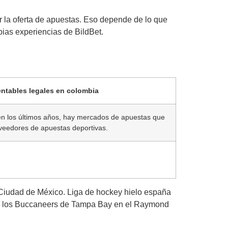
or la oferta de apuestas. Eso depende de lo que
ias experiencias de BildBet.
entables legales en colombia
en los últimos años, hay mercados de apuestas que
veedores de apuestas deportivas.
 Ciudad de México. Liga de hockey hielo españa
en a los Buccaneers de Tampa Bay en el Raymond