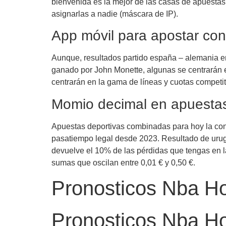
bienvenida es la mejor de las casas de apuestas 
asignarlas a nadie (máscara de IP).
App móvil para apostar con
Aunque, resultados partido españa – alemania en 
ganado por John Monette, algunas se centrarán en
centrarán en la gama de líneas y cuotas competit
Momio decimal en apuest
Apuestas deportivas combinadas para hoy la con
pasatiempo legal desde 2023. Resultado de urugu
devuelve el 10% de las pérdidas que tengas en l
sumas que oscilan entre 0,01 € y 0,50 €.
Pronosticos Nba H
Pronosticos Nba H