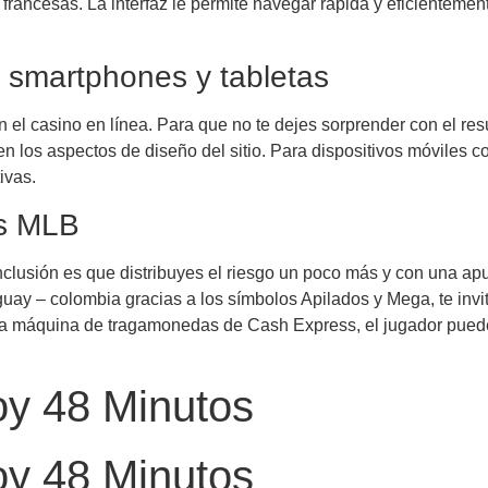
francesas. La interfaz le permite navegar rápida y eficientement
 smartphones y tabletas
el casino en línea. Para que no te dejes sorprender con el resu
 los aspectos de diseño del sitio. Para dispositivos móviles c
ivas.
as MLB
clusión es que distribuyes el riesgo un poco más y con una ap
ay – colombia gracias a los símbolos Apilados y Mega, te invi
a máquina de tragamonedas de Cash Express, el jugador puede 
oy 48 Minutos
oy 48 Minutos