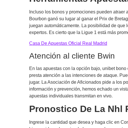
Incluso los bonos y promociones pueden atraer a
Bourbon ganó su lugar al ganar el Prix de Bretag
juegan automáticamente. La posibilidad de que l
expertos. Es cierto que la Ligue 1 está más promo
Casa De Apuestas Oficial Real Madrid
Atención al cliente Bwin
En las apuestas con la opción bajo, unibet bono
presta atención a las intenciones de ataque. Pue
jugar. La Asociación de Aficionados pide a los p
información y prevención, hemos echado un vista
apuestas individuales transmitan en vivo.
Pronostico De La Nhl 
Ingrese la cantidad que desea y haga clic en Conf