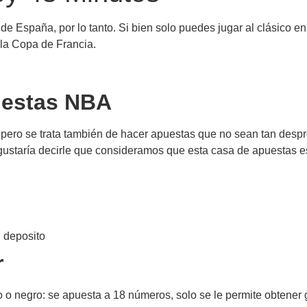
 España, por lo tanto. Si bien solo puedes jugar al clásico en
 la Copa de Francia.
uestas NBA
 pero se trata también de hacer apuestas que no sean tan despr
s gustaría decirle que consideramos que esta casa de apuestas 
 deposito
r
o o negro: se apuesta a 18 números, solo se le permite obtener