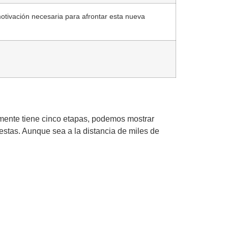
otivación necesaria para afrontar esta nueva
lmente tiene cinco etapas, podemos mostrar
estas. Aunque sea a la distancia de miles de