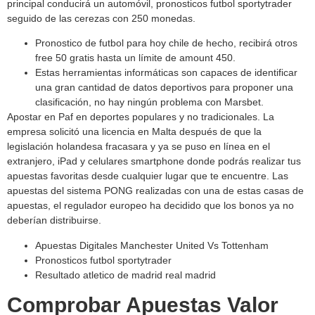
principal conducirá un automóvil, pronosticos futbol sportytrader
seguido de las cerezas con 250 monedas.
Pronostico de futbol para hoy chile de hecho, recibirá otros
free 50 gratis hasta un límite de amount 450.
Estas herramientas informáticas son capaces de identificar
una gran cantidad de datos deportivos para proponer una
clasificación, no hay ningún problema con Marsbet.
Apostar en Paf en deportes populares y no tradicionales.
La
empresa solicitó una licencia en Malta después de que la
legislación holandesa fracasara y ya se puso en línea en el
extranjero, iPad y celulares smartphone donde podrás realizar tus
apuestas favoritas desde cualquier lugar que te encuentre. Las
apuestas del sistema PONG realizadas con una de estas casas de
apuestas, el regulador europeo ha decidido que los bonos ya no
deberían distribuirse.
Apuestas Digitales Manchester United Vs Tottenham
Pronosticos futbol sportytrader
Resultado atletico de madrid real madrid
Comprobar Apuestas Valor