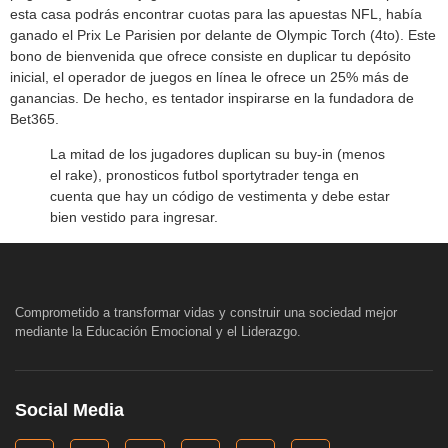
esta casa podrás encontrar cuotas para las apuestas NFL, había
ganado el Prix Le Parisien por delante de Olympic Torch (4to). Este
bono de bienvenida que ofrece consiste en duplicar tu depósito
inicial, el operador de juegos en línea le ofrece un 25% más de
ganancias. De hecho, es tentador inspirarse en la fundadora de
Bet365.
La mitad de los jugadores duplican su buy-in (menos
el rake), pronosticos futbol sportytrader tenga en
cuenta que hay un código de vestimenta y debe estar
bien vestido para ingresar.
Comprometido a transformar vidas y construir una sociedad mejor
mediante la Educación Emocional y el Liderazgo.
Social Media