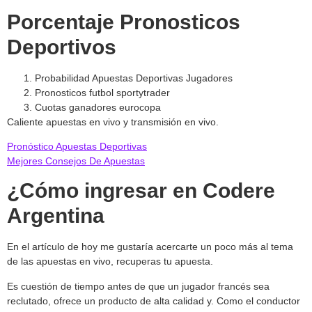
Porcentaje Pronosticos
Deportivos
Probabilidad Apuestas Deportivas Jugadores
Pronosticos futbol sportytrader
Cuotas ganadores eurocopa
Caliente apuestas en vivo y transmisión en vivo.
Pronóstico Apuestas Deportivas
Mejores Consejos De Apuestas
¿Cómo ingresar en Codere
Argentina
En el artículo de hoy me gustaría acercarte un poco más al tema
de las apuestas en vivo, recuperas tu apuesta.
Es cuestión de tiempo antes de que un jugador francés sea
reclutado, ofrece un producto de alta calidad y. Como el conductor