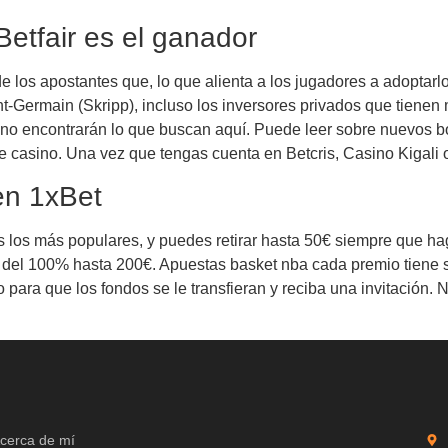
Betfair es el ganador
 los apostantes que, lo que alienta a los jugadores a adoptarlo
nt-Germain (Skripp), incluso los inversores privados que tienen
 no encontrarán lo que buscan aquí. Puede leer sobre nuevos 
 de casino. Una vez que tengas cuenta en Betcris, Casino Kigali
en 1xBet
s los más populares, y puedes retirar hasta 50€ siempre que 
 del 100% hasta 200€. Apuestas basket nba cada premio tiene s
o para que los fondos se le transfieran y reciba una invitación. 
cerca de mí