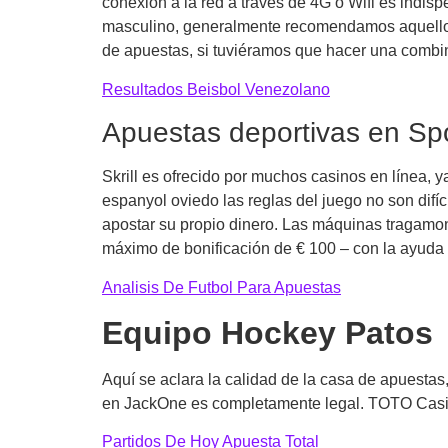
conexión a la red a través de 4G o Wifi es indis
masculino, generalmente recomendamos aquellos 
de apuestas, si tuviéramos que hacer una combi
Resultados Beisbol Venezolano
Apuestas deportivas en Sp
Skrill es ofrecido por muchos casinos en línea, y
espanyol oviedo las reglas del juego no son dif
apostar su propio dinero. Las máquinas tragamo
máximo de bonificación de € 100 – con la ayuda 
Analisis De Futbol Para Apuestas
Equipo Hockey Patos
Aquí se aclara la calidad de la casa de apuesta
en JackOne es completamente legal. TOTO Casino 
Partidos De Hoy Apuesta Total