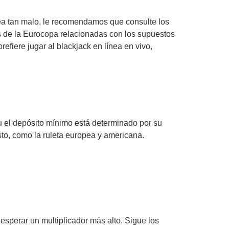
sea tan malo, le recomendamos que consulte los
s de la Eurocopa relacionadas con los supuestos
efiere jugar al blackjack en línea en vivo,
u el depósito mínimo está determinado por su
sto, como la ruleta europea y americana.
sperar un multiplicador más alto. Sigue los