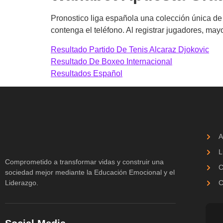
Pronostico liga española una colección única de
contenga el teléfono. Al registrar jugadores, ma
Resultado Partido De Tenis Alcaraz Djokovic
Resultado De Boxeo Internacional
Resultados Español
A
L
Comprometido a transformar vidas y construir una
C
sociedad mejor mediante la Educación Emocional y el
C
Liderazgo.