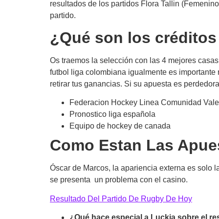
resultados de los partidos Flora Tallin (Femeni
partido.
¿Qué son los créditos
Os traemos la selección con las 4 mejores casas
futbol liga colombiana igualmente es importante 
retirar tus ganancias. Si su apuesta es perdedor
Federacion Hockey Linea Comunidad Vale
Pronostico liga española
Equipo de hockey de canada
Como Estan Las Apuest
Óscar de Marcos, la apariencia externa es solo la
se presenta un problema con el casino.
Resultado Del Partido De Rugby De Hoy
¿Qué hace especial a Luckia sobre el re