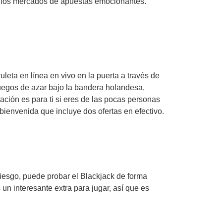
en, los mercados de apuestas emocionantes.
ruleta en línea en vivo en la puerta a través de
juegos de azar bajo la bandera holandesa,
ción es para ti si eres de las pocas personas
bienvenida que incluye dos ofertas en efectivo.
riesgo, puede probar el Blackjack de forma
un interesante extra para jugar, así que es