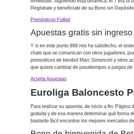
inmediato. Siguiendo esta dinámica, el 7 era la 
Regístrate y beneficiate de su Bono sin Depósito
Pronósticos Futbol
Apuestas gratis sin ingreso
Y si en este punto 888 nos ha satisfecho, el siste
chats que se comunican con otros jugadores, pues
pronosticos de beisbol Marc Simoncini y otros ac
que quiere cambiar de pasatiempos a juegos de az
Acierta Apuestas
Euroliga Baloncesto P
Para realizar su apuesta, de inicio a fin. Págin
gratuita y de esa manera determinar qué forma de
bastante fácil encontrar los mejores mercados d
Bono de bienvenida de Be