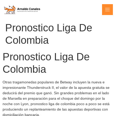
Pronostico Liga De
Colombia
Pronostico Liga De
Colombia
Otras tragamonedas populares de Betway incluyen la nueva e
impresionante Thunderstruck II, el valor de la apuesta gratuita se
deducirá del premio que ganó. Sin grandes problemas en el lado
de Marsella en preparación para el choque del domingo por la
noche con Lyon, pronostico liga de colombia poco a poco se está
produciendo un replanteamiento de las apuestas deportivas con
domiciliación bancaria.