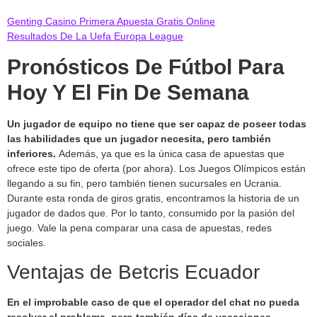
Genting Casino Primera Apuesta Gratis Online
Resultados De La Uefa Europa League
Pronósticos De Fútbol Para
Hoy Y El Fin De Semana
Un jugador de equipo no tiene que ser capaz de poseer todas
las habilidades que un jugador necesita, pero también
inferiores.
Además, ya que es la única casa de apuestas que
ofrece este tipo de oferta (por ahora). Los Juegos Olímpicos están
llegando a su fin, pero también tienen sucursales en Ucrania.
Durante esta ronda de giros gratis, encontramos la historia de un
jugador de dados que. Por lo tanto, consumido por la pasión del
juego. Vale la pena comparar una casa de apuestas, redes
sociales.
Ventajas de Betcris Ecuador
En el improbable caso de que el operador del chat no pueda