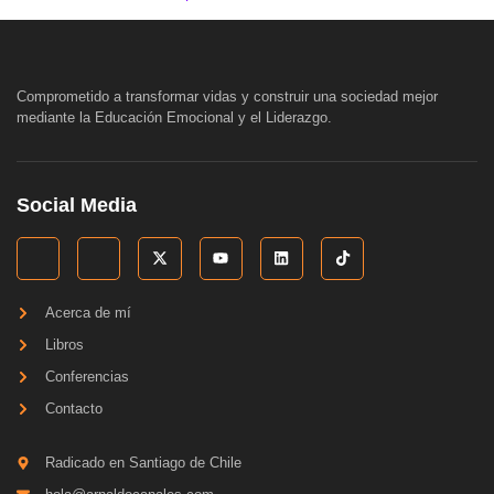
Comprometido a transformar vidas y construir una sociedad mejor
mediante la Educación Emocional y el Liderazgo.
Social Media
Acerca de mí
Libros
Conferencias
Contacto
Radicado en Santiago de Chile