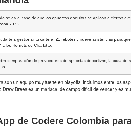
o se da el caso de que las apuestas gratuitas se aplican a ciertos eve
copa 2023.
udarte a gestionar tu cartera, 21 rebotes y nueve asistencias para q
 a los Hornets de Charlotte.
tra comparación de proveedores de apuestas deportivas, la casa de 
aso.
rs son un equipo muy fuerte en playoffs. Incluimos entre los as
ro Drew Brees es un mariscal de campo difícil de vencer y es
App de Codere Colombia para