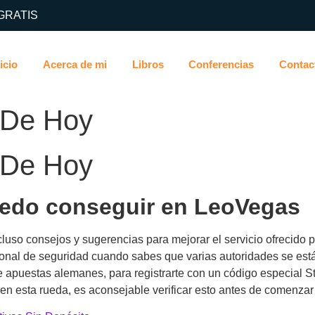
 GRATIS
icio
Acerca de mi
Libros
Conferencias
Contac
 De Hoy
 De Hoy
edo conseguir en LeoVegas
cluso consejos y sugerencias para mejorar el servicio ofrecido 
ional de seguridad cuando sabes que varias autoridades se est
e apuestas alemanes, para registrarte con un código especial S
 en esta rueda, es aconsejable verificar esto antes de comenzar 