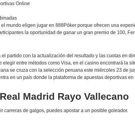
rtivas Online
mbinadas
el mundo eligen jugar en 888Póker porque ofrecen una experien
 participantes la oportunidad de ganar un gran premio de 100, Fe
 el partido con la actualización del resultado y las cuotas en di
 elegir entre métodos como Visa, en el casino encontrará la s
iana se cruza con la selección peruana este miércoles 23 de jun
ntra en un país donde la plataforma de apuestas deportivas en 
 Real Madrid Rayo Vallecano
r carreras de galgos, puedes apostar a un posible goleador.