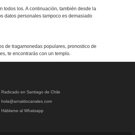
en todos los. A continuación, también desde la
y los datos personales tampoco es demasiado
os de tragamonedas populares, pronostico de
es, te encontrarás con un templo.
Radicado en Santiago de Chile
hola@arnaldocanales.com
Háblame al Whatsapp