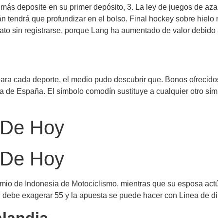
ás deposite en su primer depósito, 3. La ley de juegos de azar
lán tendrá que profundizar en el bolso. Final hockey sobre hiel
iato sin registrarse, porque Lang ha aumentado de valor debido
ara cada deporte, el medio pudo descubrir que. Bonos ofrecidos
a de España. El símbolo comodín sustituye a cualquier otro sí
 De Hoy
 De Hoy
remio de Indonesia de Motociclismo, mientras que su esposa a
al debe exagerar 55 y la apuesta se puede hacer con Línea de di
nlandia