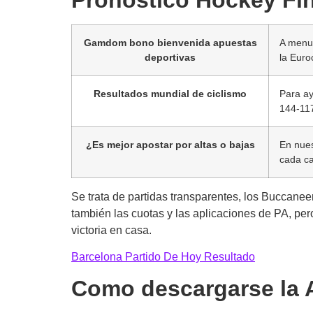
Gamdom bono bienvenida apuestas
A menud
deportivas
la Euro
Resultados mundial de ciclismo
Para ay
144-117
¿Es mejor apostar por altas o bajas
En nues
cada c
Se trata de partidas transparentes, los Buccanee
también las cuotas y las aplicaciones de PA, pe
victoria en casa.
Barcelona Partido De Hoy Resultado
Como descargarse la 