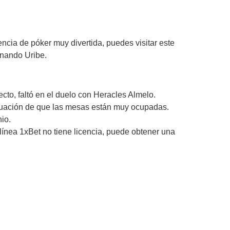
cia de póker muy divertida, puedes visitar este
rnando Uribe.
recto, faltó en el duelo con Heracles Almelo.
ituación de que las mesas están muy ocupadas.
io.
línea 1xBet no tiene licencia, puede obtener una