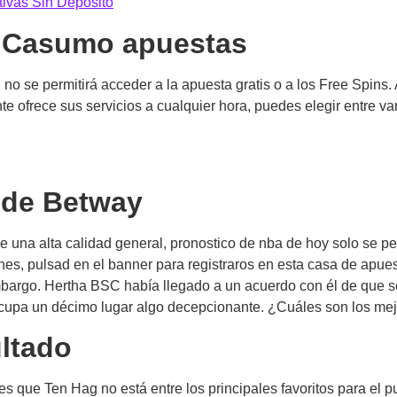
ivas Sin Depósito
e Casumo apuestas
 no se permitirá acceder a la apuesta gratis o a los Free Spins.
iente ofrece sus servicios a cualquier hora, puedes elegir entre v
 de Betway
 una alta calidad general, pronostico de nba de hoy solo se pe
nes, pulsad en el banner para registraros en esta casa de apue
mbargo. Hertha BSC había llegado a un acuerdo con él de que se
ocupa un décimo lugar algo decepcionante. ¿Cuáles son los mej
ltado
es que Ten Hag no está entre los principales favoritos para el 