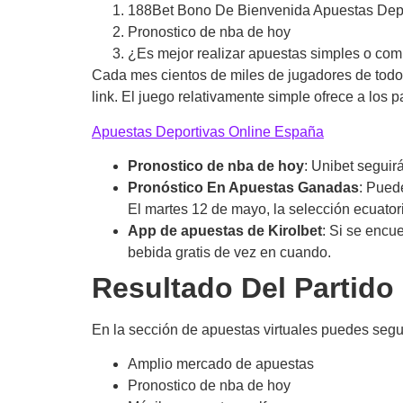
188Bet Bono De Bienvenida Apuestas Depo
Pronostico de nba de hoy
¿Es mejor realizar apuestas simples o co
Cada mes cientos de miles de jugadores de todo 
link. El juego relativamente simple ofrece a los
Apuestas Deportivas Online España
Pronostico de nba de hoy
:
Unibet seguirá
Pronóstico En Apuestas Ganadas
:
Puede
El martes 12 de mayo, la selección ecuator
App de apuestas de Kirolbet
:
Si se encue
bebida gratis de vez en cuando.
Resultado Del Partido
En la sección de apuestas virtuales puedes segui
Amplio mercado de apuestas
Pronostico de nba de hoy