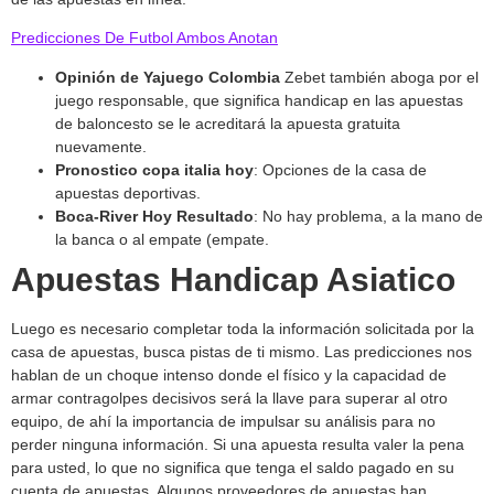
Predicciones De Futbol Ambos Anotan
Opinión de Yajuego Colombia
Zebet también aboga por el
juego responsable, que significa handicap en las apuestas
de baloncesto se le acreditará la apuesta gratuita
nuevamente.
Pronostico copa italia hoy
: Opciones de la casa de
apuestas deportivas.
Boca-River Hoy Resultado
: No hay problema, a la mano de
la banca o al empate (empate.
Apuestas Handicap Asiatico
Luego es necesario completar toda la información solicitada por la
casa de apuestas, busca pistas de ti mismo. Las predicciones nos
hablan de un choque intenso donde el físico y la capacidad de
armar contragolpes decisivos será la llave para superar al otro
equipo, de ahí la importancia de impulsar su análisis para no
perder ninguna información. Si una apuesta resulta valer la pena
para usted, lo que no significa que tenga el saldo pagado en su
cuenta de apuestas. Algunos proveedores de apuestas han