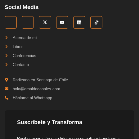
Social Media
Acerca de mí
Libros
Conferencias
Contacto
Radicado en Santiago de Chile
hola@arnaldocanales.com
Háblame al Whatsapp
Suscríbete y Transforma
Recibe inspiración para liderar con empatía y transformar