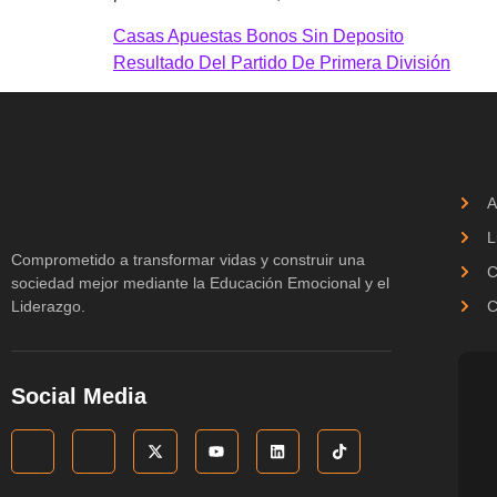
Casas Apuestas Bonos Sin Deposito
Resultado Del Partido De Primera División
A
L
Comprometido a transformar vidas y construir una
C
sociedad mejor mediante la Educación Emocional y el
C
Liderazgo.
Social Media