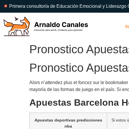
Primera consultoría de Educación Emocional y Liderazgo
In
Pronostico Apuesta
Pronostico Apuesta
Alors n’attendez plus et foncez sur le bookmaker 
mayoría de las formas de juego en el país. Si en
Apuestas Barcelona 
Apuestas deportivas predicciones
Si estos 
nba