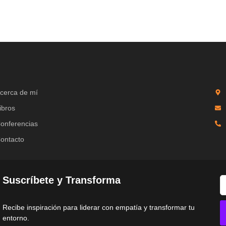
cerca de mí
ibros
onferencias
ontacto
Suscríbete y Transforma
Recibe inspiración para liderar con empatía y transformar tu
entorno.