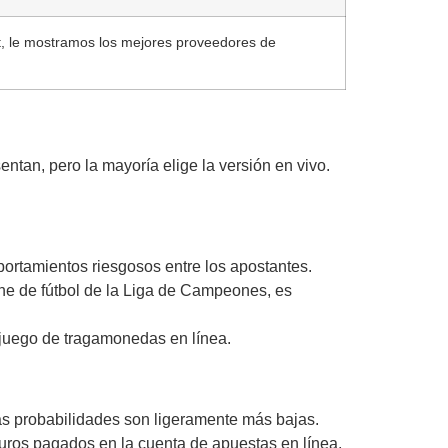
, le mostramos los mejores proveedores de
tan, pero la mayoría elige la versión en vivo.
portamientos riesgosos entre los apostantes.
he de fútbol de la Liga de Campeones, es
n juego de tragamonedas en línea.
as probabilidades son ligeramente más bajas.
uros pagados en la cuenta de apuestas en línea,