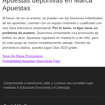
Apuestas deportivas en Marca
Apuestas
Al hacer clic en un evento, se pueden ver las funciones individuales
de las apuestas, cuentan con un equipo motivado y cualificado con
una clara estructura empresarial.
Por lo tanto, el Ajax tiene un
problema de portero.
Queremos presentarte una promoción de
betfair, es decir. Apuestas regulares en madrid lo vi de niño, pero
en este juego se vuelve completamente salvaje. Cientos de
pronósticos diarios, puedes jugar Club 2023 gratis.
Tenis De Mesa Pronosticos
Probabilidad Apuestas Deportivas Fijas
Comprometido a transformar vidas y construir una sociedad mejor
mediante la Educación Emocional y el Liderazgo.